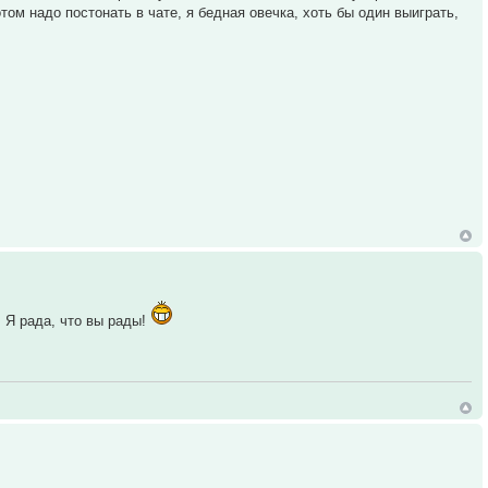
отом надо постонать в чате, я бедная овечка, хоть бы один выиграть,
! Я рада, что вы рады!