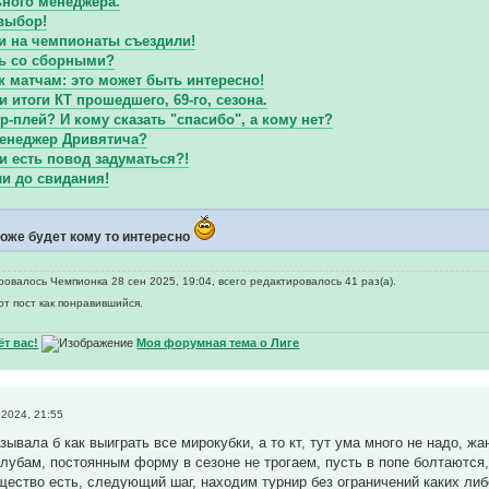
ьного менеджера.
выбор!
и на чемпионаты съездили!
ть со сборными?
 матчам: это может быть интересно!
 итоги КТ прошедшего, 69-го, сезона.
р-плей? И кому сказать "спасибо", а кому нет?
менеджер Дривятича?
.и есть повод задуматься?!
ли до свидания!
оже будет кому то интересно
овалось Чемпионка 28 сен 2025, 19:04, всего редактировалось 41 раз(а).
от пост как понравившийся.
т вас!
Моя форумная тема о Лиге
2024, 21:55
зывала б как выиграть все мирокубки, а то кт, тут ума много не надо, ж
клубам, постоянным форму в сезоне не трогаем, пусть в попе болтаются,
ество есть, следующий шаг, находим турнир без ограничений каких либо