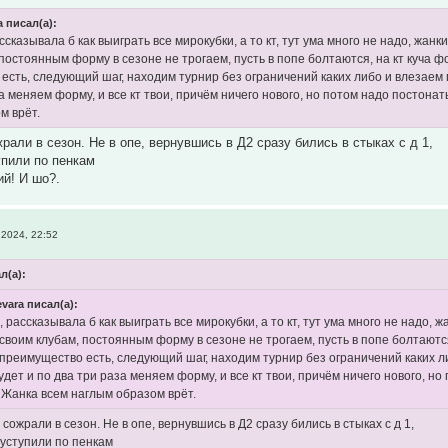
 писал(а):
сказывала б как выиграть все мирокубки, а то кт, тут ума много не надо, жан
 постоянным форму в сезоне не трогаем, пусть в попе болтаются, на кт куча 
есть, следующий шаг, находим турнир без ограничений каких либо и влезаем п
а меняем форму, и все кт твои, причём ничего нового, но потом надо постонат
м врёт.
рали в сезон. Не в опе, вернувшись в Д2 сразу бились в стыках с д 1,
упили по пенкам
й! И шо?.
2024, 22:52
л(а):
vara писал(а):
 рассказывала б как выиграть все мирокубки, а то кт, тут ума много не надо,
 своим клубам, постоянным форму в сезоне не трогаем, пусть в попе болтаютс
преимущество есть, следующий шаг, находим турнир без ограничений каких либ
удет и по два три раза меняем форму, и все кт твои, причём ничего нового, но
 Жанка всем наглым образом врёт.
сожрали в сезон. Не в опе, вернувшись в Д2 сразу бились в стыках с д 1,
 уступили по пенкам