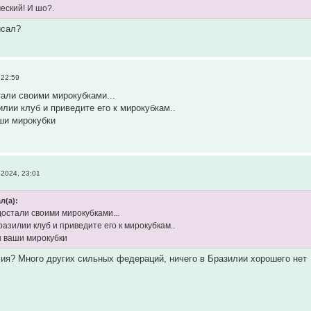
еский! И шо?.
исал?
 22:59
тали своими мирокубками...
илии клуб и приведите его к мирокубкам..
ши мирокубки
2024, 23:01
л(а):
достали своими мирокубками...
разилии клуб и приведите его к мирокубкам..
ы ваши мирокубки
ия? Много других сильных федераций, ничего в Бразилии хорошего нет