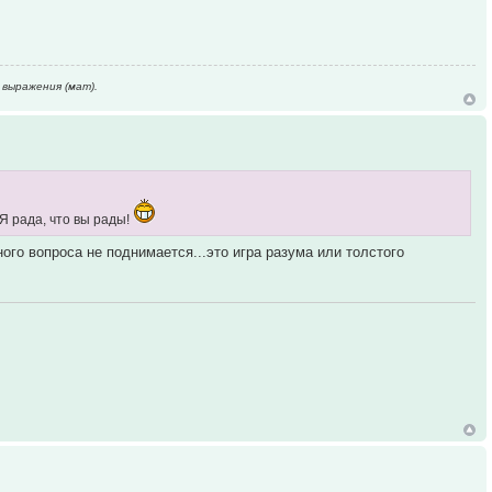
 выpажения (мат).
Я рада, что вы рады!
ого вопроса не поднимается...это игра разума или толстого