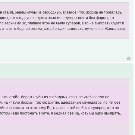
кин стайл, берём клубы из свободных, главное чтоб форма не трогалась,
формы, так как другие, адекватные менеджеры почти без формы, то
о верхнему Вс, главное чтоб не было суперов, а то не выиграть будет и
ь в чате, я бедная овечка, хоть бы один выиграть, ну конечно Жанка всем
 жанкин стайл, берём клубы из свободных, главное чтоб форма не
я, на кт куча формы, так как другие, адекватные менеджеры почти без
о и влезаем по верхнему Вс, главное чтоб не было суперов, а то не
 потом надо постонать в чате, я бедная овечка, хоть бы один выиграть,