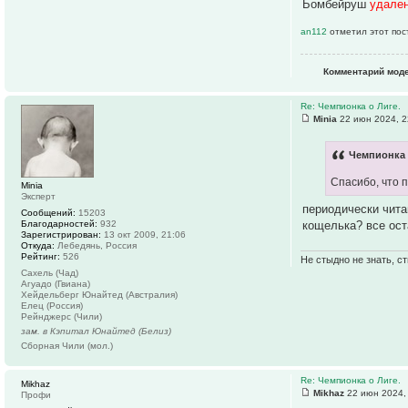
Бомбейруш
удале
an112
отметил этот пос
Комментарий мод
Re: Чемпионка о Лиге.
Minia
22 июн 2024, 2
Чемпионка 
Спасибо, что 
Minia
Эксперт
периодически чита
Сообщений:
15203
кощелька? все оста
Благодарностей:
932
Зарегистрирован:
13 окт 2009, 21:06
Откуда:
Лебедянь, Россия
Рейтинг:
526
Не стыдно не знать, ст
Сахель (Чад)
Агуадо (Гвиана)
Хейдельберг Юнайтед (Австралия)
Елец (Россия)
Рейнджерс (Чили)
зам. в Кэпитал Юнайтед (Белиз)
Сборная Чили (мол.)
Re: Чемпионка о Лиге.
Mikhaz
Mikhaz
22 июн 2024,
Профи