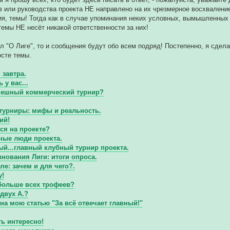
или руководства проекта НЕ направлено на их чрезмерное восхваление/
ия, темы! Тогда как в случае упоминания неких условных, вымышленных 
темы НЕ несёт никакой ответственности за них!
ел "О Лиге", то и сообщения будут обо всем подряд! Постепенно, я сде
осте темы.
 завтра.
 у вас...
спешный коммерческий турнир?
турниры: мифы и реальность.
ий!
ся на проекте?
ные люди проекта.
й...главный клубный турнир проекта.
нования Лиги: итоги опроса.
ne: зачем и для чего?.
у!
 больше всех трофеев?
 двух А.?
на мою статью "За всё отвечает главный!"
ь интересно!