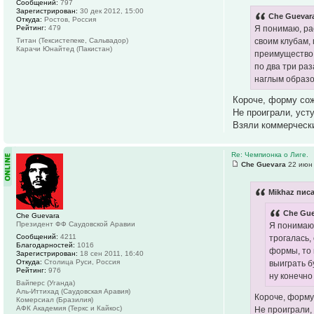
Сообщений:
797
Зарегистрирован:
30 дек 2012, 15:00
Che Guevara
Откуда:
Ростов, Россия
Я понимаю, рас
Рейтинг:
479
своим клубам,
Титан (Тексистепеке, Сальвадор)
Карачи Юнайтед (Пакистан)
преимущество 
по два три раз
наглым образо
Короче, форму сож
Не проиграли, уст
Взяли коммерчески
Re: Чемпионка о Лиге.
Che Guevara
22 июн 
Mikhaz писа
Che Gue
Che Guevara
Президент ФФ Саудовской Аравии
Я понимаю,
Сообщений:
4211
трогалась,
Благодарностей:
1016
формы, то 
Зарегистрирован:
18 сен 2011, 16:40
Откуда:
Столица Руси, Россия
выиграть б
Рейтинг:
976
ну конечно
Вайперс (Уганда)
Аль-Иттихад (Саудовская Аравия)
Короче, форму 
Комерсиал (Бразилия)
АФК Академия (Теркс и Кайкос)
Не проиграли,