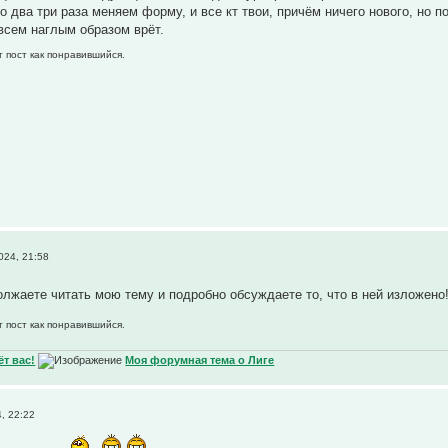
о два три раза меняем форму, и все кт твои, причём ничего нового, но п
всем наглым образом врёт.
т пост как понравившийся.
024, 21:58
олжаете читать мою тему и подробно обсуждаете то, что в ней изложено
т пост как понравившийся.
т вас!
Моя форумная тема о Лиге
, 22:22