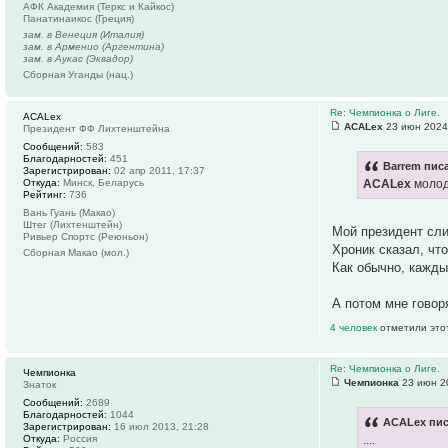
АФК Академия (Теркс и Кайкос)
Панатинаикос (Греция)
зам. в Венеция (Италия)
зам. в Арменио (Аргентина)
зам. в Аукас (Эквадор)
Сборная Уганды (нац.)
Re: Чемпионка о Лиге.
ACALex
ACALex
23 июн 2024
Президент ФФ Лихтенштейна
Сообщений:
583
Благодарностей:
451
Barrem писа
Зарегистрирован:
02 апр 2011, 17:37
ACALex
молод
Откуда:
Минск, Беларусь
Рейтинг:
736
Вань Гуань (Макао)
Штег (Лихтенштейн)
Мой президент сли
Ривьер Спортс (Реюньон)
Хроник сказал, что
Сборная Макао (мол.)
Как обычно, кажды
А потом мне говор
4 человек
отметили это
Re: Чемпионка о Лиге.
Чемпионка
Чемпионка
23 июн 2
Знаток
Сообщений:
2689
Благодарностей:
1044
ACALex пис
Зарегистрирован:
16 июл 2013, 21:28
....
Откуда:
Россия