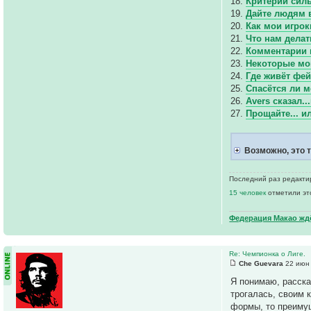
18.
Критерии сил
19.
Дайте людям 
20.
Как мои игрок
21.
Что нам дела
22.
Комментарии к
23.
Некоторые мои
24.
Где живёт фей
25.
Спасётся ли 
26.
Avers сказал..
27.
Прощайте... и
Возможно, это т
Последний раз редактир
15 человек
отметили эт
Федерация Макао ждё
Re: Чемпионка о Лиге.
Che Guevara
22 июн 
Я понимаю, расска
трогалась, своим 
формы, то преимущ