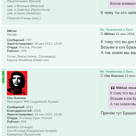
Панатинаикос (Греция)
Взяли коммерч
зам. в Венеция (Италия)
зам. в Арменио (Аргентина)
К чему ты это нап
зам. в Аукас (Эквадор)
Сборная Уганды (нац.)
Re: Чемпионка о Лиге.
Mikhaz
Mikhaz
22 июн 2024,
Профи
Сообщений:
797
К тому что вы дос
Зарегистрирован:
30 дек 2012, 15:00
Возьми в клк Браз
Откуда:
Ростов, Россия
Рейтинг:
479
А так знаем мы ва
Титан (Тексистепеке, Сальвадор)
Карачи Юнайтед (Пакистан)
Re: Чемпионка о Лиге.
Che Guevara
22 июн 
Mikhaz писа
К тому что вы 
Che Guevara
Возьми в клк Б
Президент ФФ Саудовской Аравии
А так знаем м
Сообщений:
4211
Благодарностей:
1016
Причём тут Бразил
Зарегистрирован:
18 сен 2011, 16:40
Откуда:
Столица Руси, Россия
Рейтинг:
976
Вайперс (Уганда)
Аль-Иттихад (Саудовская Аравия)
Комерсиал (Бразилия)