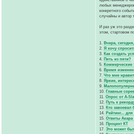
любых менеджеров 
конкретного событ
случайны и автор 
И раз уж это разд
этом, стартовом п
1.
Вчера, сегодня,
2.
Я хочу спросить
3.
Как создать у
4.
Пять из пяти?
5.
Коммерческие 
6.
Время изменен
7.
Что мне нравит
8.
Яркие, интерес
9.
Малопопулярны
10.
Главные сорев
11.
Опрос от A-Sla
12.
Путь к рекорд
13.
Кто завоевал
14.
Рейтинг... для
15.
Ответы Акара 
16.
Процент КТ
17.
Это может быт