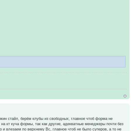
анкин стайл, берём клубы из свободных, главное чтоб форма не
 на кт куча формы, так как другие, адекватные менеджеры почти без
 и влезаем по верхнему Вс, главное чтоб не было суперов, а то не