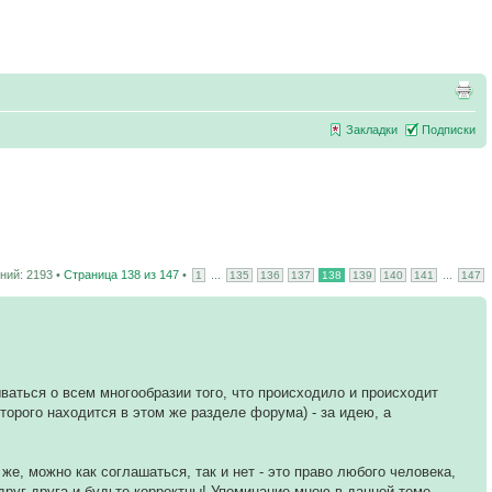
Закладки
Подписки
ий: 2193 •
Страница
138
из
147
•
...
...
1
135
136
137
138
139
140
141
147
ваться о всем многообразии того, что происходило и происходит
торого находится в этом же разделе форума) - за идею, а
же, можно как соглашаться, так и нет - это право любого человека,
 друг друга и будьте корректны! Упоминание мною в данной теме