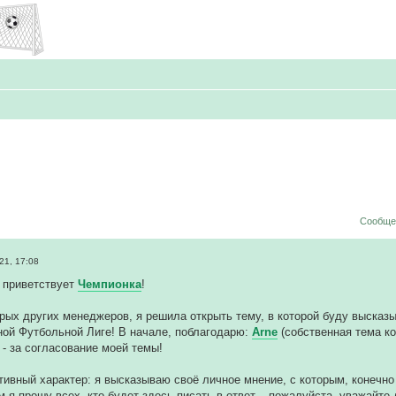
Сообщен
21, 17:08
 приветствует
Чемпионка
!
рых других менеджеров, я решила открыть тему, в которой буду высказы
ной Футбольной Лиге! В начале, поблагодарю:
Arne
(собственная тема ко
- за согласование моей темы!
тивный характер: я высказываю своё личное мнение, с которым, конечно 
м я прошу всех, кто будет здесь писать в ответ, - пожалуйста, уважайте