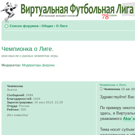
Список форумов
‹
Общие
‹
О Лиге
Чемпионка о Лиге.
мои мысли о разных моментах игры.
Модератор:
Модераторы форума
Чемпионка о Лиге.
Чемпионка
Чемпионка
13 авг 20
Знаток
Сообщений:
2689
Здравствуйте! Вас
Благодарностей:
1044
Зарегистрирован:
16 июл 2013, 21:28
Откуда:
Россия
По примеру некото
Рейтинг:
500
здесь, в Виртуаль
(без команды)
уважаемого
Akar`а
Тема носит субъек
единственное о чё