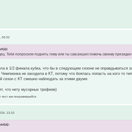
, 00:52
л(а):
ец. Тебя попросили поднять тему или ты сам решил помочь своему президен
ла в 1/2 финала кубка, что бы в следующем сезоне не оправдываться за
 Чемпионка не заходила в КТ, потому что боялась попасть на кого то ти
й сезон с КТ смешно наблюдать за этими двумя.
ят, что нету мусорных трофеев)
т пост как понравившийся.
024, 13:10
ал(а):