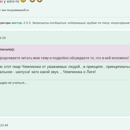
но
у кого-то
т как понравившийся.
ератора
вихтор
:
2.5.3. Запрещены сообщения, содержащие гpубые по тону, нецензурные
2:29
писал(а):
продолжаете читать мою тему и подробно обсуждаете то, что в ней изложено! 
ю этот пиар Чемпионки от уважаемых людей...в принципе...принципиальн
льное - шелуха! зато какой звук....Чемпионка о Лиге!
ыдно не учиться....
 22:49