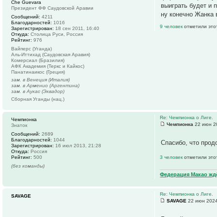
Che Guevara
выиграть будет и п
Президент ФФ Саудовской Аравии
ну конечно Жанка 
Сообщений:
4211
Благодарностей:
1016
9 человек
отметили это
Зарегистрирован:
18 сен 2011, 16:40
Откуда:
Столица Руси, Россия
Рейтинг:
976
Вайперс (Уганда)
Аль-Иттихад (Саудовская Аравия)
Комерсиал (Бразилия)
АФК Академия (Теркс и Кайкос)
Панатинаикос (Греция)
зам. в Венеция (Италия)
зам. в Арменио (Аргентина)
зам. в Аукас (Эквадор)
Сборная Уганды (нац.)
Re: Чемпионка о Лиге.
Чемпионка
Чемпионка
22 июн 2
Знаток
Сообщений:
2689
Благодарностей:
1044
Спасибо, что прод
Зарегистрирован:
16 июл 2013, 21:28
Откуда:
Россия
Рейтинг:
500
3 человек
отметили это
(без команды)
Федерация Макао ждё
Re: Чемпионка о Лиге.
SAVAGE
SAVAGE
22 июн 2024