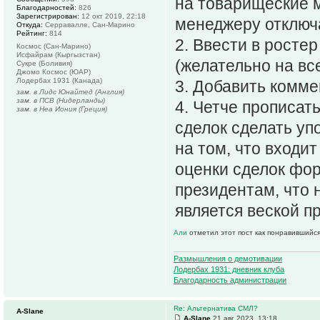
на товарищеские 
Благодарностей:
826
Зарегистрирован:
12 окт 2019, 22:18
менеджеру отключа
Откуда:
Серравалле, Сан-Марино
Рейтинг:
814
2. Ввести в росте
Космос (Сан-Марино)
Исфайрам (Кыргызстан)
(желательно на все
Сукре (Боливия)
Джомо Космос (ЮАР)
Лодербах 1931 (Канада)
3. Добавить комме
зам. в Лидс Юнайтед (Англия)
зам. в ПСВ (Нидерланды)
4. Четче прописат
зам. в Неа Иония (Греция)
сделок сделать уп
на том, что входит
оценки сделок фор
президентам, что 
является веской п
Али
отметил этот пост как понравившийся
Размышления о демотивации
Лодербах 1931: дневник клуба
Благодарность администрации
Re: Альтернатива СМЛ?
A-Slane
A-Slane
21 авг 2023, 13:18