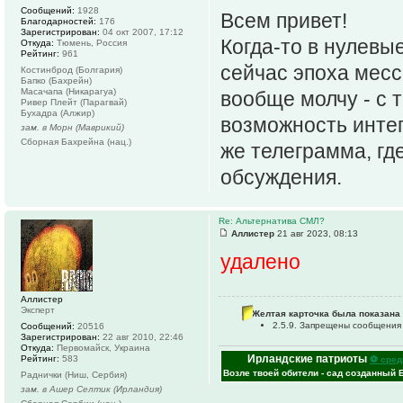
Сообщений:
1928
Всем привет!
Благодарностей:
176
Зарегистрирован:
04 окт 2007, 17:12
Когда-то в нулевы
Откуда:
Тюмень, Россия
Рейтинг:
961
сейчас эпоха месс
Костинброд (Болгария)
Бапко (Бахрейн)
Масачапа (Никарагуа)
вообще молчу - с 
Ривер Плейт (Парагвай)
Бухадра (Алжир)
возможность интег
зам. в Морн (Маврикий)
Сборная Бахрейна (нац.)
же телеграмма, гд
обсуждения.
Re: Альтернатива СМЛ?
Аллистер
21 авг 2023, 08:13
удалено
Аллистер
Эксперт
Желтая карточка была показана 
2.5.9. Запрещены сообщения
Сообщений:
20516
Зарегистрирован:
22 авг 2010, 22:46
Откуда:
Первомайск, Украина
Ирландские патриоты
Рейтинг:
583
⚽ сред
Возле твоей обители - сад созданный 
Раднички (Ниш, Сербия)
зам. в Ашер Селтик (Ирландия)