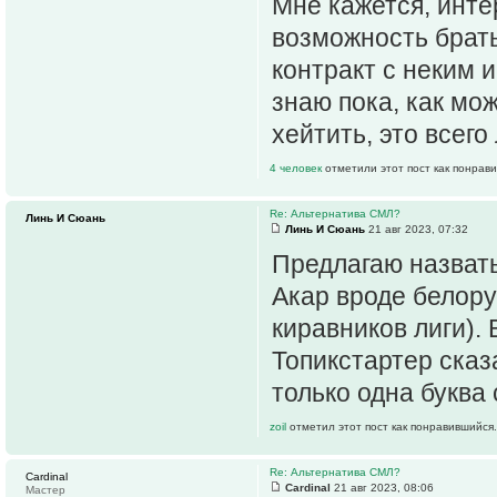
Мне кажется, инте
возможность брать
контракт с неким и
знаю пока, как мо
хейтить, это всего
4 человек
отметили этот пост как понрав
Re: Альтернатива СМЛ?
Линь И Сюань
Линь И Сюань
21 авг 2023, 07:32
Предлагаю назвать
Акар вроде белору
киравников лиги).
Топикстартер сказа
только одна буква 
zoil
отметил этот пост как понравившийся.
Re: Альтернатива СМЛ?
Cardinal
Cardinal
21 авг 2023, 08:06
Мастер