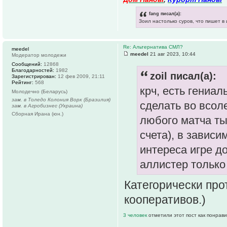
fang писал(а):
Зоил настолько суров, что пишет в
Re: Альтернатива СМЛ?
meedel
meedel
21 авг 2023, 10:44
Модератор молодежи
Сообщений:
12868
Благодарностей:
1982
zoil писал(а):
Зарегистрирован:
12 фев 2009, 21:11
Рейтинг:
568
крч, есть гениа
Молодечно (Беларусь)
зам. в Толедо Колония Ворк (Бразилия)
сделать во всол
зам. в Агробизнес (Украина)
Сборная Ирана (юн.)
любого матча ты
счета), в зависи
интереса игре д
аллистер только
Категорически про
кооперативов.)
3 человек
отметили этот пост как понрав