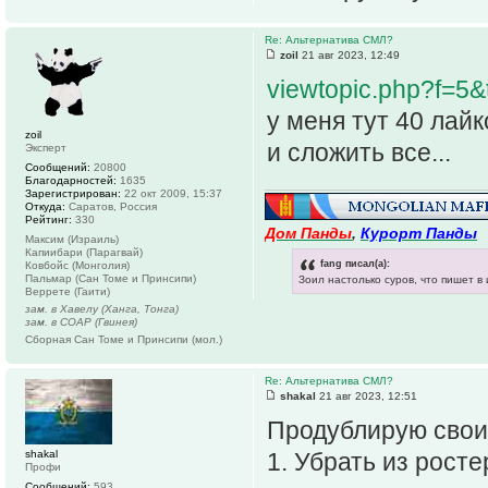
Re: Альтернатива СМЛ?
zoil
21 авг 2023, 12:49
viewtopic.php?f=
у меня тут 40 лай
zoil
и сложить все...
Эксперт
Сообщений:
20800
Благодарностей:
1635
Зарегистрирован:
22 окт 2009, 15:37
Откуда:
Саратов, Россия
Рейтинг:
330
Дом Панды
,
Курорт Панды
Максим (Израиль)
Капиибари (Парагвай)
fang писал(а):
Ковбойс (Монголия)
Пальмар (Сан Томе и Принсипи)
Зоил настолько суров, что пишет в
Веррете (Гаити)
зам. в Хавелу (Ханга, Тонга)
зам. в СОАР (Гвинея)
Сборная Сан Томе и Принсипи (мол.)
Re: Альтернатива СМЛ?
shakal
21 авг 2023, 12:51
Продублирую свои
shakal
1. Убрать из рост
Профи
Сообщений:
593