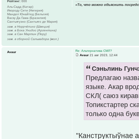
Рейтинг:
666
«То, что можно объяснить посред
Аль-Садд (Катар)
Икороду Сити (Нигерия)
Мандел Юнайтед (Бельгия)
Васку Да Гама (Бразилия)
Сантьягуэно (Сантьяго де Мария)
зам. в Норрчёпинг (Швеция)
зам. в Бока Унидос (Аргентина)
зам. в Сан Мартин (Перу)
зам. в сборной Сальвадора (мол.)
Re: Альтернатива СМЛ?
Avaur
Avaur
21 авг 2023, 12:44
Сэньлинь Гунчж
Предлагаю назва
языке. Акар вро
СКЛ( саюз кирав
Топикстартер ска
только одна букв
"Канструктыўнае аб