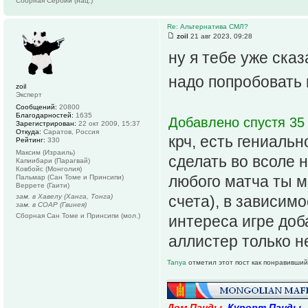
Сборная Сербии (нац.)
Re: Альтернатива СМЛ?
zoil
21 авг 2023, 09:28
ну я тебе уже ска
надо попробовать
zoil
Эксперт
Сообщений:
20800
Благодарностей:
1635
Добавлено спустя 35 
Зарегистрирован:
22 окт 2009, 15:37
Откуда:
Саратов, Россия
крч, есть гениаль
Рейтинг:
330
Максим (Израиль)
сделать во всоле 
Капиибари (Парагвай)
Ковбойс (Монголия)
любого матча ты м
Пальмар (Сан Томе и Принсипи)
Веррете (Гаити)
зам. в Хавелу (Ханга, Тонга)
счета), в зависимо
зам. в СОАР (Гвинея)
Сборная Сан Томе и Принсипи (мол.)
интереса игре доб
аллистер только н
Tanya
отметил этот пост как понравивший
Дом Панды
,
Курорт Панды