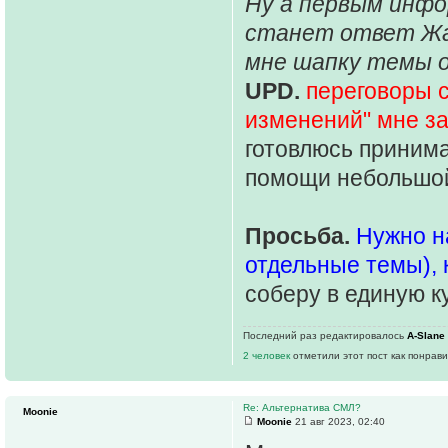
Ну а первым инф
станет ответ Жа
мне шапку темы о
UPD.
переговоры с
изменений" мне з
готовлюсь принима
помощи небольшо
Просьба.
Нужно н
отдельные темы), 
соберу в единую ку
Последний раз редактировалось
A-Slane
2 человек
отметили этот пост как понрав
Re: Альтернатива СМЛ?
Moonie
Moonie
21 авг 2023, 02:40