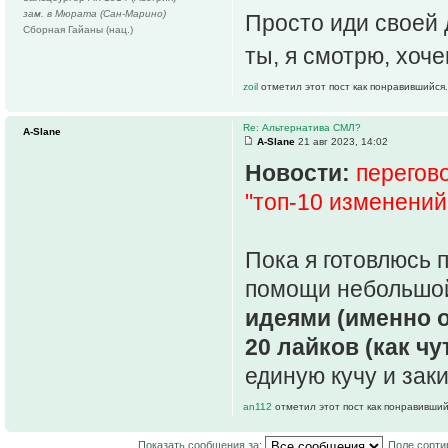
зам. в Мюрата (Сан-Марино)
Просто иди своей 
Сборная Гайаны (нац.)
ты, я смотрю, хоч
zoil
отметил этот пост как понравившийся.
Re: Альтернатива СМЛ?
A-Slane
A-Slane
21 авг 2023, 14:02
Новости:
перегов
"топ-10 изменени
Пока я готовлюсь 
помощи небольшо
идеями (именно 
20 лайков (как ч
единую кучу и зак
an112
отметил этот пост как понравивший
Показать сообщения за:
Поле сорти