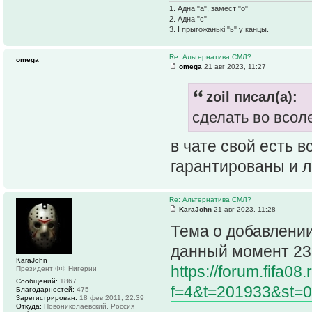
1. Адна "а", замест "о"
2. Адна "с"
3. І прыгожанькі "ь" у канцы.
Re: Альтернатива СМЛ?
omega
omega
21 авг 2023, 11:27
zoil писал(а):
сделать во всол
в чате свой есть 
гарантированы и 
Re: Альтернатива СМЛ?
KaraJohn
21 авг 2023, 11:28
Тема о добавлени
данный момент 23
KaraJohn
https://forum.fifa08
Президент ФФ Нигерии
Сообщений:
1867
f=4&t=201933&st=0
Благодарностей:
475
Зарегистрирован:
18 фев 2011, 22:39
Откуда:
Новониколаевский, Россия