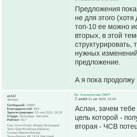
Предложения пока 
не для этого (хот
топ-10 ее можно и
вторых, в этой те
структурировать, 
нужных изменений,
предложение.
А я пока продолжу
Re: Альтернатива СМЛ?
an112
an112
21 авг 2023, 13:23
Эксперт
Сообщений:
16867
Аслан, зачем тебе
Благодарностей:
463
Зарегистрирован:
03 ноя 2011, 16:31
цель которой - по
Откуда:
Зальцбург, Австрия
Рейтинг:
817
вторая - ЧСВ поте
Саут Сити Роялс (Новая Зеландия)
Эннс Грув Юнайтед (Гайана)
Сонако (Гвинея-Бисау)
Зальцбургер АК 1914 (Австрия)