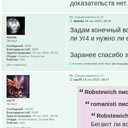
доказательств нет.
Re: Спецвозмржность Уг.
Abdulla
18 сен 2023, 08:32
Задам конечный во
ли Уг4 и нужно ли 
Abdulla
Эксперт
Сообщений:
4820
Благодарностей:
1840
Зарегистрирован:
21 окт 2016, 09:52
Заранее спасибо з
Откуда:
Алматы, Казахстан
Рейтинг:
536
2 человек
отметили этот пост как понрав
(без команды)
Re: Спецвозмржность Уг.
saa79
18 сен 2023, 08:37
Robstewich пис
saa79
romanisti пис
Эксперт
Сообщений:
14742
Благодарностей:
1609
Robstewich
Зарегистрирован:
28 окт 2011, 09:09
Откуда:
Andromedans, Остров Мэн
Бегают ли в
Рейтинг:
526
Шао Цзян (Макао)