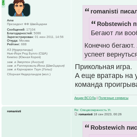
romanisti писал
Arne
Robstewich п
Президент ФФ Швейцарии
Сообщений:
17104
Бегают ли воо
Благодарностей:
5086
Зарегистрирован:
01 июн 2011, 14:56
Откуда:
Москва
Конечно бегают. 
Рейтинг:
688
АЗ (Нидерланды)
успеет вернутьс
Нью-Йорк Ред Буллз (США)
Кимпхо (Южная Корея)
зам. в Эвертон (Англия)
Прикольная игра.
зам. в Рапперсвиль-Йона (Швейцария)
зам. в Карнарвон Таун (Уэльс)
А еще вратарь на 
Сборная Нидерландов (мол.)
команда проигрыва
Акции ВСОЛа
|
Полезные сервисы
Re: Спецвозмржность Уг.
romanisti
romanisti
18 сен 2023, 00:26
Robstewich пис