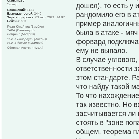
Uranium235
дошел), то есть у
Эксперт
Сообщений:
3421
рандомило его в ат
Благодарностей:
2449
Зарегистрирован:
03 июл 2021, 14:07
Рейтинг:
911
пример аналогичны
Роан Юнайтед (Замбия)
ТАКА (Сальвадор)
была в атаке - мяч
Лебринг (Австрия)
зам. в Ливерпуль (Англия)
форвард подключае
зам. в Анжле (Франция)
Сборная Австрии (мол.)
ему не выпало.
В случае углового
ответственности з
этом стандарте. Р
что найду такой ма
То что нахождение
так известно. Но в
засчитывается ли 
стоять в "зоне поп
общем, теорема пл