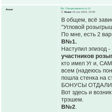
Re: Спецвозмржность Уг.
Avaur
Avaur
18 сен 2023, 15:00
В общем, всё зави
"Угловой розыгрыш
По мне, есть 2 вар
В№1.
Наступил эпизод - 
участников роз
кто имел Уг и, С
всем (надеюсь понят
пошла стенка на ст
БОНУСЫ ОТДАЛИ В
Вот здесь и возни
трэшем.
В№2
.