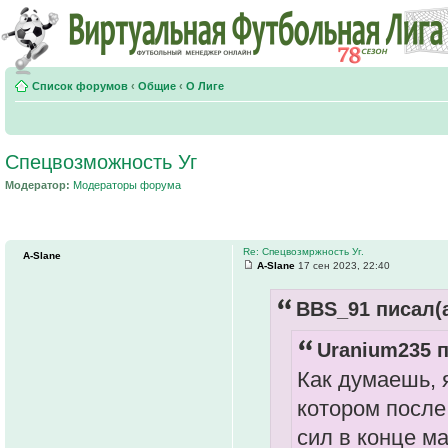
Список форумов
‹
Общие
‹
О Лиге
Спецвозможность Уг
Модератор:
Модераторы форума
Re: Спецвозмржность Уг.
A-Slane
A-Slane
17 сен 2023, 22:40
BBS_91 писал(а
Uranium235 п
Как думаешь, я
котором после
сил в конце ма