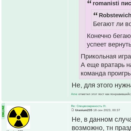
romanisti пис
Robstewich
Бегают ли в
Конечно бегают
успеет вернут
Прикольная игра
А еще вратарь н
команда проигры
Не, для этого нуж
Arne
отметил этот пост как понравившийс
Re: Спецвозмржность Уг.
Uranium235
18 сен 2023, 00:37
Не, в данном случ
возможно, тн праз