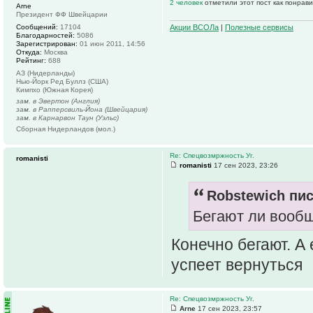
2 человек
отметили этот пост как понрав
Arne
Президент ФФ Швейцарии
Сообщений:
17104
Акции ВСОЛа
|
Полезные сервисы
Благодарностей:
5086
Зарегистрирован:
01 июн 2011, 14:56
Откуда:
Москва
Рейтинг:
688
АЗ (Нидерланды)
Нью-Йорк Ред Буллз (США)
Кимпхо (Южная Корея)
зам. в Эвертон (Англия)
зам. в Рапперсвиль-Йона (Швейцария)
зам. в Карнарвон Таун (Уэльс)
Сборная Нидерландов (мол.)
Re: Спецвозмржность Уг.
romanisti
romanisti
17 сен 2023, 23:26
Robstewich пис
Бегают ли вообщ
Конечно бегают. А 
успеет вернуться
Re: Спецвозмржность Уг.
Arne
17 сен 2023, 23:57