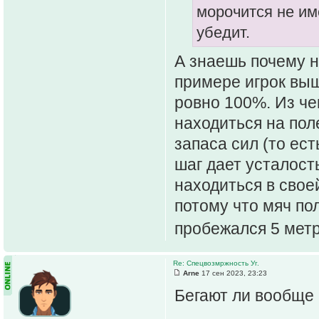
морочится не им
убедит.
А знаешь почему н
примере игрок выш
ровно 100%. Из че
находиться на пол
запаса сил (то ес
шаг дает усталость
находиться в свое
потому что мяч пол
пробежался 5 мет
Re: Спецвозмржность Уг.
Arne
17 сен 2023, 23:23
Бегают ли вообще 