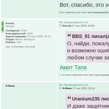
Вот, спасибо, это
Arne
отметил этот пост как понравившийс
Re: Спецвозмржность Уг.
thesubj
thesubj
17 сен 2023, 23:06
Эксперт
Сообщений:
3044
Благодарностей:
2164
BBS_91 писал(а
Зарегистрирован:
04 июн 2006, 04:22
Откуда:
Минск, Беларусь
О, найди, пожалу
Рейтинг:
508
зам. в Борнмут (Англия)
и возможно ошиб
любом случае за
Амит Тапа
2 человек
отметили этот пост как понрав
Re: Спецвозмржность Уг.
A-Slane
A-Slane
17 сен 2023, 23:14
Uranium235 пис
И даже защитник