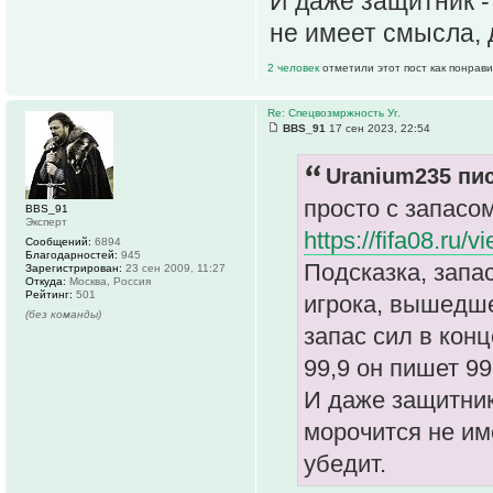
И даже защитник -
не имеет смысла, д
2 человек
отметили этот пост как понрав
Re: Спецвозмржность Уг.
BBS_91
17 сен 2023, 22:54
Uranium235 пис
просто с запасом
BBS_91
Эксперт
https://fifa08.ru
Сообщений:
6894
Благодарностей:
945
Подсказка, запас
Зарегистрирован:
23 сен 2009, 11:27
Откуда:
Москва, Россия
Рейтинг:
501
игрока, вышедше
(без команды)
запас сил в конц
99,9 он пишет 99 
И даже защитник
морочится не им
убедит.