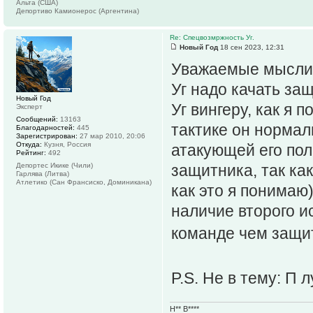
Альта (США)
Депортиво Камионерос (Аргентина)
Re: Спецвозмржность Уг.
Новый Год
18 сен 2023, 12:31
Уважаемые мыслит
Уг надо качать за
Новый Год
Уг вингеру, как я
Эксперт
Сообщений:
13163
тактике он нормаль
Благодарностей:
445
Зарегистрирован:
27 мар 2010, 20:06
Откуда:
Кузня, Россия
атакующей его пол
Рейтинг:
492
Депортес Икике (Чили)
защитника, так ка
Гарлява (Литва)
Атлетико (Сан Франсиско, Доминикана)
как это я понимаю)
наличие второго и
команде чем защ
P.S. Не в тему: П
Н** В****