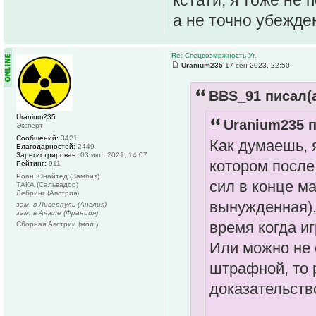
кстати, я тоже не
а не точно убежден
Re: Спецвозмржность Уг.
Uranium235
17 сен 2023, 22:50
BBS_91 писал(а
Uranium235
Uranium235 п
Эксперт
Сообщений:
3421
Как думаешь, я
Благодарностей:
2449
Зарегистрирован:
03 июл 2021, 14:07
котором после
Рейтинг:
911
Роан Юнайтед (Замбия)
сил в конце ма
ТАКА (Сальвадор)
Лебринг (Австрия)
вынужденная),
зам. в Ливерпуль (Англия)
зам. в Анжле (Франция)
время когда и
Сборная Австрии (мол.)
Или можно не с
штрафной, то р
доказательств