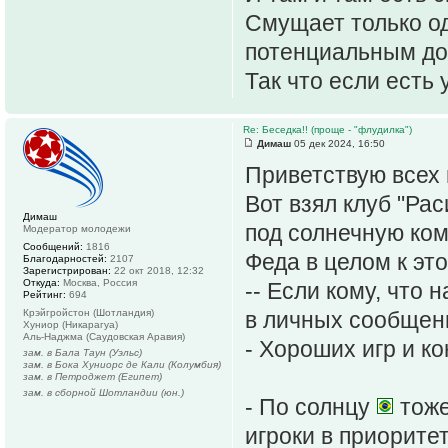
Смущает только о
потенциальным дож
Так что если есть 
Re: Беседка!! (проще - "флудилка")
Димаш
05 дек 2024, 16:50
Приветствую всех 
Вот взял клуб "Рас
Димаш
под солнечную ком
Модератор молодежи
Сообщений:
1816
Феда в целом к это
Благодарностей:
2107
Зарегистрирован:
22 окт 2018, 12:32
Откуда:
Москва, Россия
-- Если кому, что
Рейтинг:
694
Крэйгройстон (Шотландия)
в личных сообщения
Хуниор (Никарагуа)
Аль-Наджма (Саудовская Аравия)
- Хороших игр и к
зам. в Бала Таун (Уэльс)
зам. в Бока Хуниорс де Кали (Колумбия)
зам. в Петроджет (Египет)
зам. в сборной Шотландии (юн.)
- По солнцу
тоже
игроки в приоритет