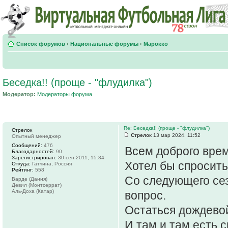
Список форумов
‹
Национальные форумы
‹
Марокко
Беседка!! (проще - "флудилка")
Модератор:
Модераторы форума
Re: Беседка!! (проще - "флудилка")
Стрелок
Стрелок
13 мар 2024, 11:52
Опытный менеджер
Сообщений:
476
Всем доброго врем
Благодарностей:
90
Зарегистрирован:
30 сен 2011, 15:34
Хотел бы спросит
Откуда:
Гатчина, Россия
Рейтинг:
558
Со следующего сез
Варде (Дания)
Девил (Монтсеррат)
Аль-Доха (Катар)
вопрос.
Остаться дождево
И там и там есть 