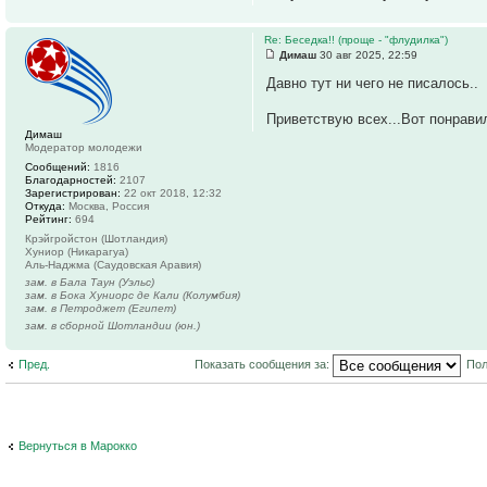
Re: Беседка!! (проще - "флудилка")
Димаш
30 авг 2025, 22:59
Давно тут ни чего не писалось..
Приветствую всех...Вот понравил
Димаш
Модератор молодежи
Сообщений:
1816
Благодарностей:
2107
Зарегистрирован:
22 окт 2018, 12:32
Откуда:
Москва, Россия
Рейтинг:
694
Крэйгройстон (Шотландия)
Хуниор (Никарагуа)
Аль-Наджма (Саудовская Аравия)
зам. в Бала Таун (Уэльс)
зам. в Бока Хуниорс де Кали (Колумбия)
зам. в Петроджет (Египет)
зам. в сборной Шотландии (юн.)
Пред.
Показать сообщения за:
Пол
Вернуться в Марокко