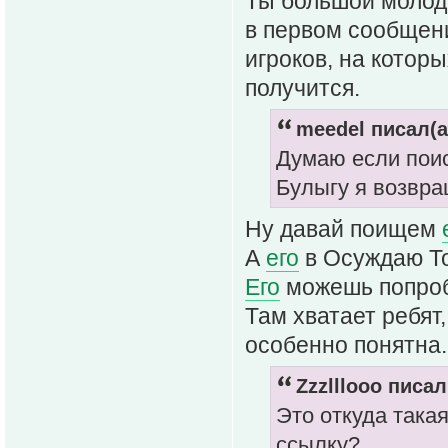
Ты большой молод
в первом сообщен
игроков, на которы
получится.
meedel писал(а
Думаю если поис
Булыгу я возвра
Ну давай поищем
А
его
в Осуждаю Т
Его
можешь попробо
Там хватает ребят,
особенно понятна.
Zzzlllooo писал
Это откуда така
ссылку?