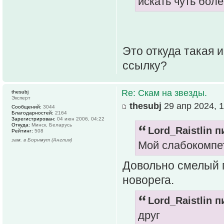
искать чуть боле
Это откуда такая
ссылку?
Re: Скам на звезды.
thesubj
Эксперт
thesubj
29 апр 2024, 1
Сообщений:
3044
Благодарностей:
2164
Зарегистрирован:
04 июн 2006, 04:22
Откуда:
Минск, Беларусь
Lord_Raistlin п
Рейтинг:
508
зам. в Борнмут (Англия)
Мой слабокомпе
Довольно смелый п
новорега.
Lord_Raistlin п
друг