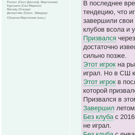
В последнее вр
Расинг (Сент-Джозеф, Мартиника)
Курсааль (Сан-Марино)
Масаву (Уганда)
тендецию, что и
Депортиво (Гуано, Эквадор)
Сборная Мартиники (нац.)
завершили свои 
клубов всола и 
Призвался
через
достаточно изве
сильно позже.
Этот игрок
на ры
играл. Но в СШ 
Этот игрок
в пос
которой призвалс
Призвался в это
Завершил
летом
Без клуба
с 2016
не играл.
Без клуба
с янва