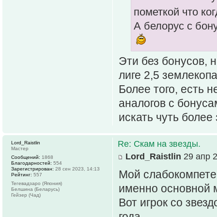
пометкой что ко
А белорус с бон
Эти без бонусов, 
лиге 2,5 землекопа
Более того, есть 
аналогов с бонуса
искать чуть более 
Re: Скам на звезды.
Lord_Raistlin
Мастер
Lord_Raistlin
29 апр 2
Сообщений:
1868
Благодарностей:
554
Зарегистрирован:
28 сен 2023, 14:13
Мой слабокомпетен
Рейтинг:
557
Тегевадзаро (Япония)
именно основной 
Белшина (Беларусь)
Гейзер (Чад)
Вот игрок со звезд
года.