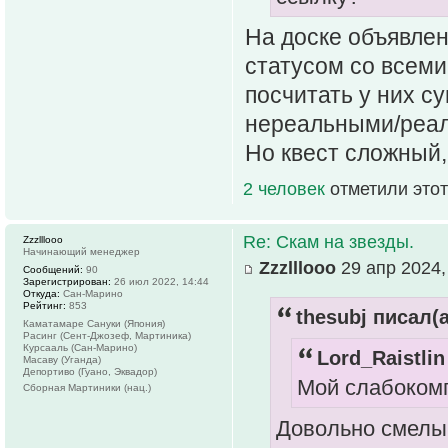
На доске объявлен
статусом со всеми
посчитать у них с
нереальными/реал
Но квест сложный,
2 человек
отметили этот
Re: Скам на звезды.
Zzzlllooo
Начинающий менеджер
Zzzlllooo
29 апр 2024,
Сообщений:
90
Зарегистрирован:
26 июл 2022, 14:44
Откуда:
Сан-Марино
Рейтинг:
853
thesubj писал(а
Каматамаре Сануки (Япония)
Расинг (Сент-Джозеф, Мартиника)
Курсааль (Сан-Марино)
Lord_Raistlin
Масаву (Уганда)
Депортиво (Гуано, Эквадор)
Мой слабоком
Сборная Мартиники (нац.)
Довольно смелый