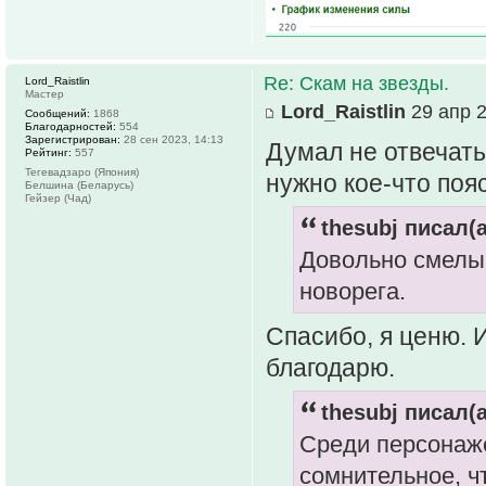
Re: Скам на звезды.
Lord_Raistlin
Мастер
Lord_Raistlin
29 апр 2
Сообщений:
1868
Благодарностей:
554
Зарегистрирован:
28 сен 2023, 14:13
Думал не отвечать,
Рейтинг:
557
Тегевадзаро (Япония)
нужно кое-что поя
Белшина (Беларусь)
Гейзер (Чад)
thesubj писал(а
Довольно смелый
новорега.
Спасибо, я ценю. 
благодарю.
thesubj писал(а
Среди персонаже
сомнительное, ч