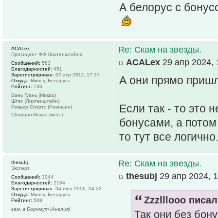
А белорус с бонус
Re: Скам на звезды.
ACALex
Президент ФФ Лихтенштейна
ACALex
29 апр 2024, 
Сообщений:
583
Благодарностей:
451
Зарегистрирован:
02 апр 2011, 17:37
А они прямо пришл
Откуда:
Минск, Беларусь
Рейтинг:
736
Вань Гуань (Макао)
Штег (Лихтенштейн)
Если так - то это
Ривьер Спортс (Реюньон)
Сборная Макао (мол.)
бонусами, а потом
то тут все логично
Re: Скам на звезды.
thesubj
Эксперт
thesubj
29 апр 2024, 1
Сообщений:
3044
Благодарностей:
2164
Зарегистрирован:
04 июн 2006, 04:22
Откуда:
Минск, Беларусь
Zzzlllooo писал
Рейтинг:
508
зам. в Борнмут (Англия)
Так они без бону