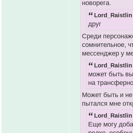
новорега.
Lord_Raistlin
друг
Среди персонаже
сомнительное, ч
мессенджер у ме
Lord_Raistlin
может быть вы
на трансферн
Может быть и не 
пытался мне отк
Lord_Raistlin
Еще могу доба
редко, особен