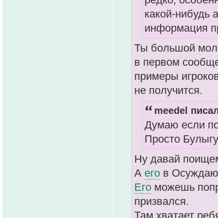
какой-нибудь 
информация пр
Ты большой мол
в первом сообще
примеры игроков
не получится.
meedel писал
Думаю если по
Просто Булыгу
Ну давай поищ
А
его
в Осуждаю
Его
можешь попро
призвался.
Там хватает ребя