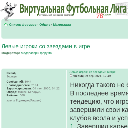
Список форумов
‹
Общие
‹
Махинации
Левые игроки со звездами в игре
Модератор:
Модераторы форума
Левые игроки со звездами в игре
thesubj
thesubj
29 апр 2024, 12:49
Эксперт
Сообщений:
3044
Никогда такого не 
Благодарностей:
2164
Зарегистрирован:
04 июн 2006, 04:22
В последнее врем
Откуда:
Минск, Беларусь
Рейтинг:
508
тендецию, что игр
зам. в Борнмут (Англия)
завершили свои к
клубов всола и ус
1.
Завершил карьер