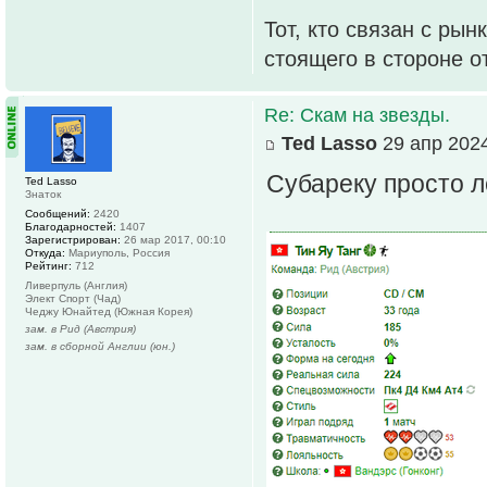
Тот, кто связан с рын
стоящего в стороне о
Re: Скам на звезды.
Ted Lasso
29 апр 2024
Субареку просто л
Ted Lasso
Знаток
Сообщений:
2420
Благодарностей:
1407
Зарегистрирован:
26 мар 2017, 00:10
Откуда:
Мариуполь, Россия
Рейтинг:
712
Ливерпуль (Англия)
Элект Спорт (Чад)
Чеджу Юнайтед (Южная Корея)
зам. в Рид (Австрия)
зам. в сборной Англии (юн.)