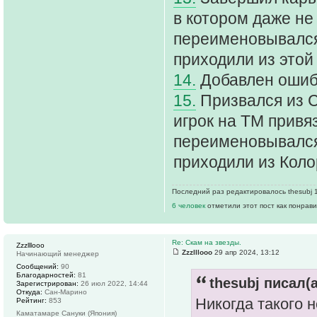
в котором даже не 
переименовывался,
приходили из этой
14.
Добавлен ошиб
15.
Призвался из С
игрок на ТМ привяз
переименовывался,
приходили из Коло
Последний раз редактировалось thesubj 11
6 человек
отметили этот пост как понрав
Re: Скам на звезды.
Zzzlllooo
Zzzlllooo
29 апр 2024, 13:12
Начинающий менеджер
Сообщений:
90
Благодарностей:
81
thesubj писал(а
Зарегистрирован:
26 июл 2022, 14:44
Откуда:
Сан-Марино
Никогда такого н
Рейтинг:
853
Каматамаре Сануки (Япония)