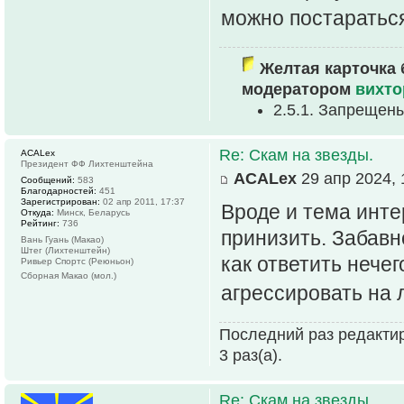
можно постаратьс
Желтая карточка 
модератором
вихто
2.5.1. Запрещен
Re: Скам на звезды.
ACALex
Президент ФФ Лихтенштейна
ACALex
29 апр 2024, 
Сообщений:
583
Благодарностей:
451
Зарегистрирован:
02 апр 2011, 17:37
Вроде и тема инте
Откуда:
Минск, Беларусь
Рейтинг:
736
принизить. Забавно
Вань Гуань (Макао)
Штег (Лихтенштейн)
как ответить нечег
Ривьер Спортс (Реюньон)
Сборная Макао (мол.)
агрессировать на
Последний раз редактир
3 раз(а).
Re: Скам на звезды.