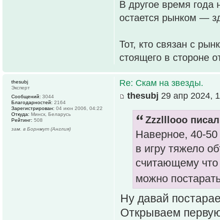
В другое время года 
остается рынком — зд
Тот, кто связан с рын
стоящего в стороне о
Re: Скам на звезды.
thesubj
Эксперт
thesubj
29 апр 2024, 1
Сообщений:
3044
Благодарностей:
2164
Зарегистрирован:
04 июн 2006, 04:22
Откуда:
Минск, Беларусь
Zzzlllooo писал
Рейтинг:
508
зам. в Борнмут (Англия)
Наверное, 40-50
в игру тяжело об
считающему что 
можно постарат
Ну давай постара
Открываем первую 