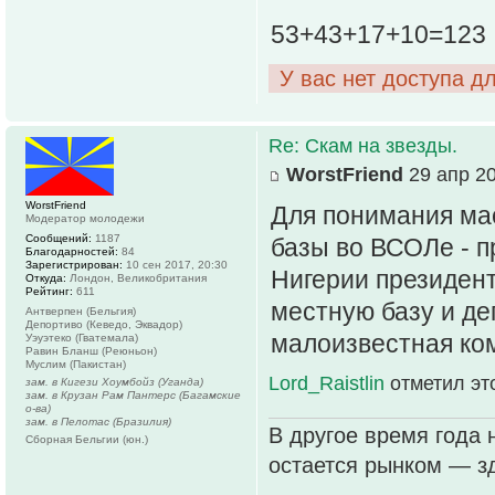
53+43+17+10=123
У вас нет доступа д
Re: Скам на звезды.
WorstFriend
29 апр 20
WorstFriend
Для понимания ма
Модератор молодежи
Сообщений:
1187
базы во ВСОЛе - п
Благодарностей:
84
Зарегистрирован:
10 сен 2017, 20:30
Нигерии президент
Откуда:
Лондон, Великобритания
Рейтинг:
611
местную базу и де
Антверпен (Бельгия)
Депортиво (Кеведо, Эквадор)
малоизвестная ком
Уэуэтеко (Гватемала)
Равин Бланш (Реюньон)
Муслим (Пакистан)
Lord_Raistlin
отметил эт
зам. в Кигези Хоумбойз (Уганда)
зам. в Крузан Рам Пантерс (Багамские
о-ва)
зам. в Пелотас (Бразилия)
В другое время года 
Сборная Бельгии (юн.)
остается рынком — зд