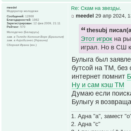
Re: Скам на звезды.
meedel
Модератор молодежи
meedel
29 апр 2024, 1
Сообщений:
12868
Благодарностей:
1982
Зарегистрирован:
12 фев 2009, 21:11
Рейтинг:
570
thesubj писал(а
Молодечно (Беларусь)
зам. в Толедо Колония Ворк (Бразилия)
Этот игрок
на ры
зам. в Агробизнес (Украина)
Сборная Ирана (юн.)
играл. Но в СШ 
Булыга был заявле
бутсой на ТМ, без
интернет помнит
Б
Ну и сам кэш ТМ
Думаю если поиска
Булыгу я возвраща
1. Адна "а", замест "о
2. Адна "с"