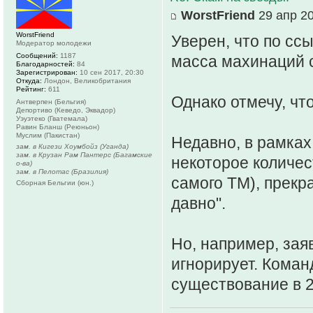
WorstFriend
29 апр 20
WorstFriend
Уверен, что по сс
Модератор молодежи
Сообщений:
1187
масса махинаций с
Благодарностей:
84
Зарегистрирован:
10 сен 2017, 20:30
Откуда:
Лондон, Великобритания
Рейтинг:
611
Однако отмечу, что
Антверпен (Бельгия)
Депортиво (Кеведо, Эквадор)
Уэуэтеко (Гватемала)
Равин Бланш (Реюньон)
Муслим (Пакистан)
Недавно, в рамках
зам. в Кигези Хоумбойз (Уганда)
зам. в Крузан Рам Пантерс (Багамские
некоторое количес
о-ва)
зам. в Пелотас (Бразилия)
самого ТМ), прекр
Сборная Бельгии (юн.)
давно".
Но, например, зая
игнорирует. Коман
существование в 20