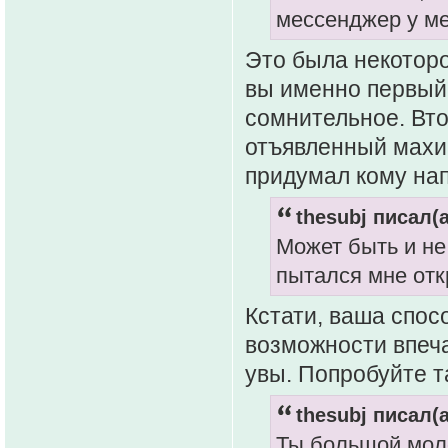
мессенджер у ме
Это была некоторо
вы именно первый,
сомнительное. Вт
отъявленный махин
придумал кому нап
thesubj писал(а
Может быть и не 
пытался мне отк
Кстати, ваша спос
возможности впеча
увы. Попробуйте 
thesubj писал(а
Ты большой мол