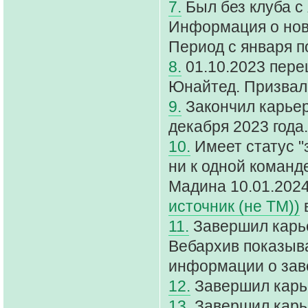
7.
Был без клуба с 
Информация о ново
Период с января п
8.
01.10.2023 пере
Юнайтед. Призвалс
9.
Закончил карьер
декабря 2023 года.
10.
Имеет статус "
ни к одной команд
Мадина 10.01.2024
источник (не ТМ))
в
11.
Завершил карье
Вебархив показыва
информации о зав
12.
Завершил карье
13.
Завершил карьер