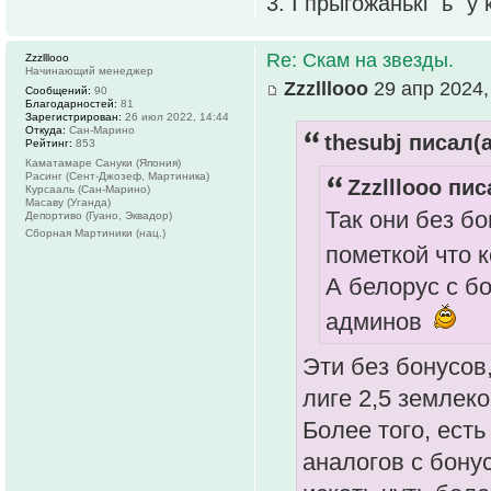
3. І прыгожанькі "ь" у
Re: Скам на звезды.
Zzzlllooo
Начинающий менеджер
Zzzlllooo
29 апр 2024,
Сообщений:
90
Благодарностей:
81
Зарегистрирован:
26 июл 2022, 14:44
Откуда:
Сан-Марино
thesubj писал(а
Рейтинг:
853
Каматамаре Сануки (Япония)
Расинг (Сент-Джозеф, Мартиника)
Zzzlllooo пис
Курсааль (Сан-Марино)
Масаву (Уганда)
Так они без бо
Депортиво (Гуано, Эквадор)
Сборная Мартиники (нац.)
пометкой что 
А белорус с б
админов
Эти без бонусов,
лиге 2,5 землеко
Более того, ест
аналогов с бону