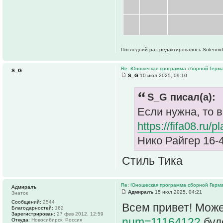
Последний раз редактировалось Solenoid 
Re: Юношеская программа сборной Герм
S_G
S_G
10 июл 2025, 09:10
S_G писал(а):
Если нужна, то в
https://fifa08.ru
Нико Райгер 16-
Стиль Тика
Re: Юношеская программа сборной Герм
Адмиралъ
Адмиралъ
15 июл 2025, 04:21
Знаток
Сообщений:
2544
Всем привет! Може
Благодарностей:
162
Зарегистрирован:
27 фев 2012, 12:59
num=11164122
буд
Откуда:
Новосибирск, Россия