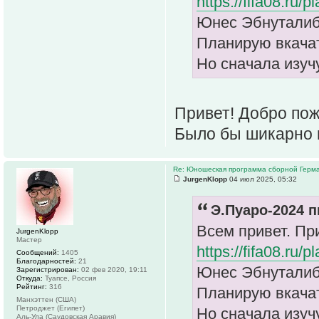
https://fifa08.ru
Юнес Эбнуталиб ,
Планирую вкачат
Но сначала изучу
Привет! Добро пож
Было бы шикарно 
Re: Юношеская программа сборной Герм
JurgenKlopp
04 июл 2025, 05:32
Э.Пуаро-2024 п
Всем привет. П
JurgenKlopp
Мастер
https://fifa08.ru
Сообщений:
1405
Благодарностей:
21
Юнес Эбнуталиб ,
Зарегистрирован:
02 фев 2020, 19:11
Откуда:
Туапсе, Россия
Рейтинг:
316
Планирую вкачат
Манхэттен (США)
Петроджет (Египет)
Но сначала изучу
Аль-Ула (Саудовская Аравия)