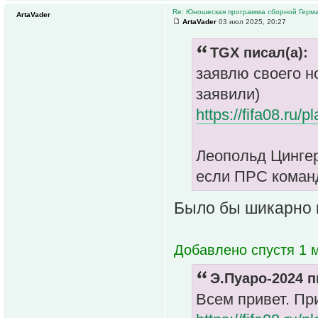
Re: Юношеская программа сборной Герм
ArtaVader
ArtaVader
03 июл 2025, 20:27
TGX писал(а):
заявлю своего н
заявили)
https://fifa08.ru
Леопольд Цингер
если ПРС команд
Было бы шикарно 
Добавлено спустя 1 м
Э.Пуаро-2024 п
Всем привет. П