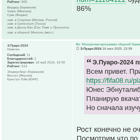
Рейтинг:
605
86%
Вердер (Германия)
Чивас (Мексика)
Сува (Фиджи)
зам. в Спартак (Москва, Россия)
зам. в Сателлит (Тонга)
зам. в Диегу Вас (Сан Томе и Принсипи)
зам. в сборной Мексики (мол.)
Re: Юношеская программа сборной Герм
Э.Пуаро-2024
Э.Пуаро-2024
16 июл 2025, 22:59
Новичок
Сообщений:
11
Благодарностей:
2
Э.Пуаро-2024 п
Зарегистрирован:
18 май 2024, 18:58
Рейтинг:
514
Всем привет. П
Эльверсберг (Германия)
Виссел (Япония)
https://fifa08.ru
Кристал Лэйк (ЮАР)
Юнес Эбнуталиб ,
Планирую вкачат
Но сначала изучу
Рост конечно не оч
Посмотрим что по 