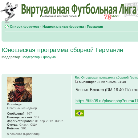
Список форумов
‹
Национальные форумы
‹
Германия
Юношеская программа сборной Германии
Модератор:
Модераторы форума
Re: Юношеская программа сборной Герм
Gunslinger
03 июл 2025, 04:48
Беннит Брюгер (DM 16 40 Пк) тож
https://fifa08.ru/player.php?num=
Gunslinger
Опытный менеджер
Сообщений:
467
Благодарностей:
337
Зарегистрирован:
01 апр 2015, 03:06
Откуда:
Сиэтл, США
Рейтинг:
591
Фламенго (Бразилия)