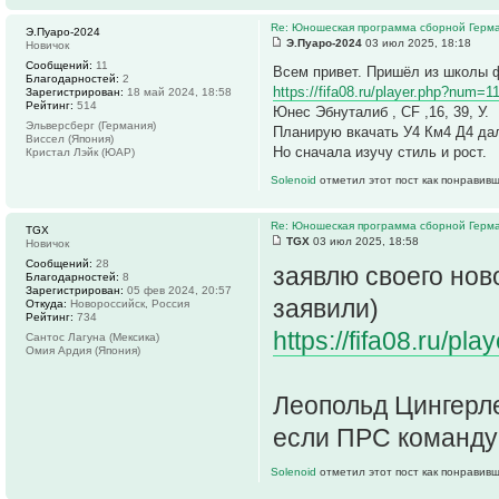
Re: Юношеская программа сборной Герм
Э.Пуаро-2024
Э.Пуаро-2024
03 июл 2025, 18:18
Новичок
Сообщений:
11
Всем привет. Пришёл из школы 
Благодарностей:
2
https://fifa08.ru/player.php?num=
Зарегистрирован:
18 май 2024, 18:58
Рейтинг:
514
Юнес Эбнуталиб , СF ,16, 39, У.
Эльверсберг (Германия)
Планирую вкачать У4 Км4 Д4 дал
Виссел (Япония)
Но сначала изучу стиль и рост.
Кристал Лэйк (ЮАР)
Solenoid
отметил этот пост как понравив
Re: Юношеская программа сборной Герм
TGX
TGX
03 июл 2025, 18:58
Новичок
Сообщений:
28
заявлю своего ново
Благодарностей:
8
Зарегистрирован:
05 фев 2024, 20:57
заявили)
Откуда:
Новороссийск, Россия
Рейтинг:
734
https://fifa08.ru/p
Сантос Лагуна (Мексика)
Омия Ардия (Япония)
Леопольд Цингерле
если ПРС команду 
Solenoid
отметил этот пост как понравив