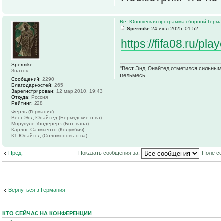
Re: Юношеская программа сборной Герм
Spermike
24 июл 2025, 01:52
https://fifa08.ru/p
Spermike
"Вест Энд Юнайтед отметился сильным ж
Знаток
Вельмесь
Сообщений:
2290
Благодарностей:
265
Зарегистрирован:
12 мар 2010, 19:43
Откуда:
Россия
Рейтинг:
228
Ферль (Германия)
Вест Энд Юнайтед (Бермудские о-ва)
Морупуле Уондерерз (Ботсвана)
Карлос Сармьенто (Колумбия)
К1 Юнайтед (Соломоновы о-ва)
Пред.
Показать сообщения за:
Поле с
Вернуться в Германия
КТО СЕЙЧАС НА КОНФЕРЕНЦИИ