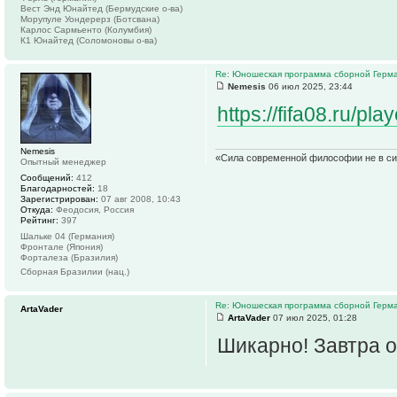
Вест Энд Юнайтед (Бермудские о-ва)
Морупуле Уондерерз (Ботсвана)
Карлос Сармьенто (Колумбия)
К1 Юнайтед (Соломоновы о-ва)
Re: Юношеская программа сборной Герм
Nemesis
06 июл 2025, 23:44
https://fifa08.ru/p
Nemesis
«Сила современной философии не в сил
Опытный менеджер
Сообщений:
412
Благодарностей:
18
Зарегистрирован:
07 авг 2008, 10:43
Откуда:
Феодосия, Россия
Рейтинг:
397
Шальке 04 (Германия)
Фронтале (Япония)
Форталеза (Бразилия)
Сборная Бразилии (нац.)
Re: Юношеская программа сборной Герм
ArtaVader
ArtaVader
07 июл 2025, 01:28
Шикарно! Завтра 