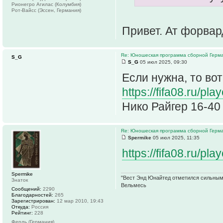
Рионегро Агилас (Колумбия)
Рот-Вайсс (Эссен, Германия)
Привет. Ат форвар
Re: Юношеская программа сборной Герм
S_G
S_G
05 июл 2025, 09:30
Если нужна, то во
https://fifa08.ru/p
Нико Райгер 16-40
Re: Юношеская программа сборной Герм
Spermike
05 июл 2025, 11:35
https://fifa08.ru/p
Spermike
"Вест Энд Юнайтед отметился сильным ж
Знаток
Вельмесь
Сообщений:
2290
Благодарностей:
265
Зарегистрирован:
12 мар 2010, 19:43
Откуда:
Россия
Рейтинг:
228
Ферль (Германия)