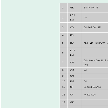
1
GK
В4 П4 Р4 ?4
LD /
2
Л4
LM
3
CD
Д4 Км4 От4 И4
4
CD
5
RD
Ка4 - Д4 - Км4/От4 -
LD /
6
LM
Д4 - Км4 - См4/Шт4 -
7
CM
Ат4
8
CM
И4
9
CM
10
RM
Л4
11
CF
У4 См4 ?4 Ат4
12
CF
У4 Км4 Д4
13
GK