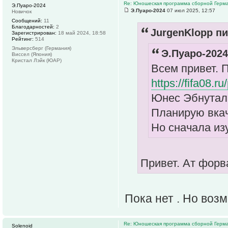
Re: Юношеская программа сборной Герм
Э.Пуаро-2024
Э.Пуаро-2024
07 июл 2025, 12:57
Новичок
Сообщений:
11
Благодарностей:
2
JurgenKlopp пи
Зарегистрирован:
18 май 2024, 18:58
Рейтинг:
514
Эльверсберг (Германия)
Э.Пуаро-2024
Виссел (Япония)
Кристал Лэйк (ЮАР)
Всем привет.
https://fifa08.
Юнес Эбнуталиб
Планирую вкач
Но сначала изу
Привет. Ат форв
Пока нет . Но воз
Re: Юношеская программа сборной Герм
Solenoid