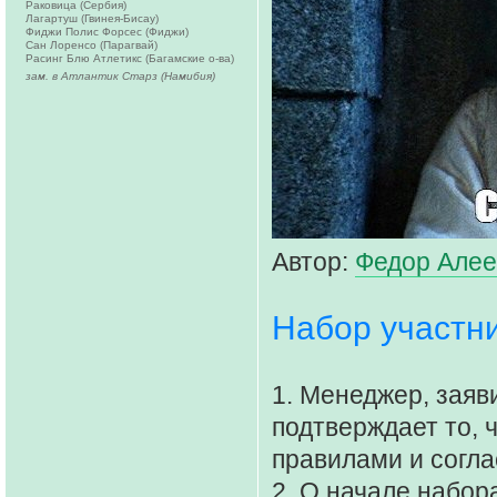
Раковица (Сербия)
Лагартуш (Гвинея-Бисау)
Фиджи Полис Форсес (Фиджи)
Сан Лоренсо (Парагвай)
Расинг Блю Атлетикс (Багамские о-ва)
зам. в Атлантик Старз (Намибия)
Автор:
Федор Алее
Набор участни
1. Менеджер, заяв
подтверждает то, 
правилами и согла
2. О начале набор