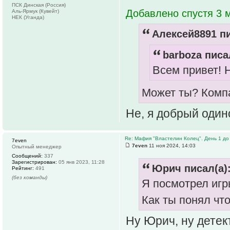
ПСК Динская (Россия)
Добавлено спустя 3 м
Аль-Ярмук (Кувейт)
НЕК (Уганда)
Алексей8891 пи
barboza писа
Всем привет! Н
Может ты? Компа
Не, я добрый один
Re: Мафия "Властелин Колец". День 1 до 
7even
7even
11 ноя 2024, 14:03
Опытный менеджер
Сообщений:
337
Зарегистрирован:
05 янв 2023, 11:28
Юрич писал(а)
Рейтинг:
491
(без команды)
Я посмотрел игры
Как ты понял чт
Ну Юрич, ну детект