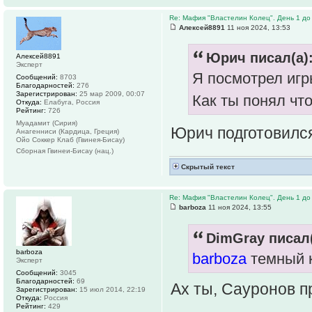
Re: Мафия "Властелин Колец". День 1 до 
Алексей8891
11 ноя 2024, 13:53
Юрич писал(а)
Алексей8891
Эксперт
Я посмотрел игры
Сообщений:
8703
Благодарностей:
276
Зарегистрирован:
25 мар 2009, 00:07
Как ты понял чт
Откуда:
Елабуга, Россия
Рейтинг:
726
Муадамит (Сирия)
Юрич подготовилс
Анагенниси (Кардица, Греция)
Ойо Соккер Клаб (Гвинея-Бисау)
Сборная Гвинеи-Бисау (нац.)
Скрытый текст
Re: Мафия "Властелин Колец". День 1 до 
barboza
11 ноя 2024, 13:55
DimGray писал(
barboza
barboza
темный к
Эксперт
Сообщений:
3045
Благодарностей:
69
Ах ты, Сауронов 
Зарегистрирован:
15 июл 2014, 22:19
Откуда:
Россия
Рейтинг:
429