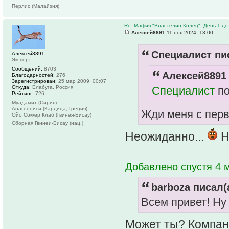
Перлис (Малайзия)
Re: Мафия "Властелин Колец". День 1 до 
Алексей8891
11 ноя 2024, 13:00
Специалист пис
Алексей8891
Эксперт
Сообщений:
8703
Алексей8891 
Благодарностей:
276
Зарегистрирован:
25 мар 2009, 00:07
Откуда:
Елабуга, Россия
Специалист
по
Рейтинг:
726
Муадамит (Сирия)
Анагенниси (Кардица, Греция)
Жди меня с пер
Ойо Соккер Клаб (Гвинея-Бисау)
Сборная Гвинеи-Бисау (нац.)
Неожиданно...
Н
Добавлено спустя 4 м
barboza писал(
Всем привет! Ну 
Может ты? Компани