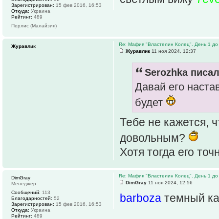
Зарегистрирован:
15 фев 2016, 16:53
Откуда:
Украина
Рейтинг:
489
Перлис (Малайзия)
Re: Мафия "Властелин Колец". День 1 до 
Журавлик
Журавлик
11 ноя 2024, 12:37
Serozhka писал
Давай его наста
будет
Тебе не кажется, ч
довольным?
Хотя тогда его точ
Re: Мафия "Властелин Колец". День 1 до 
DimGray
DimGray
11 ноя 2024, 12:56
Менеджер
Сообщений:
113
barboza
темный кан
Благодарностей:
52
Зарегистрирован:
15 фев 2016, 16:53
Откуда:
Украина
Рейтинг:
489