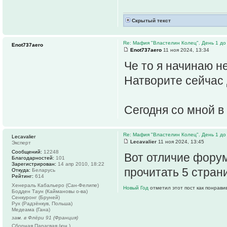
Скрытый текст
Re: Мафия "Властелин Колец". День 1 до 
Enot737aero
Enot737aero
11 ноя 2024, 13:34
Че то я начинаю н
Натворите сейчас 
Сегодня со мной в
Re: Мафия "Властелин Колец". День 1 до 
Lecavalier
Lecavalier
11 ноя 2024, 13:45
Эксперт
Сообщений:
12248
Вот отличие форум
Благодарностей:
101
Зарегистрирован:
14 апр 2010, 18:22
прочитать 5 стран
Откуда:
Беларусь
Рейтинг:
614
Хенераль Кабальеро (Сан-Фелипе)
Новый Год
отметил этот пост как понрави
Бодден Таун (Каймановы о-ва)
Сенкуронг (Бруней)
Рух (Радзёнкув, Польша)
Медеама (Гана)
зам. в Флёри 91 (Франция)
Сборная Парагвая (юн.)