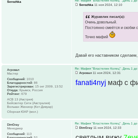
Re: Мафия "Властелин Колец". День 1 до 
Serozhka
Serozhka
11 ноя 2024, 12:10
Журавлик писал(а):
Очинь довольный.
Постоянно смеётся и скобки с
Точно мафий
Давай его наставником сделаем,
Re: Мафия "Властелин Колец". День 1 до 
Агровал
Агровал
11 ноя 2024, 12:31
Мастер
Сообщений:
1010
fanati4nyj
маф с фи
Благодарностей:
86
Зарегистрирован:
15 окт 2009, 13:52
Откуда:
Крымск, Россия
Рейтинг:
679
АСВ 13 (Австрия)
Бейсвотер Сити (Австралия)
Волькан Жюниор (Кот-Дивуар)
Сборная ЮАР (мол.)
Re: Мафия "Властелин Колец". День 1 до 
DimGray
DimGray
11 ноя 2024, 12:33
Менеджер
Сообщений:
113
светлым вижу
7ev
Благодарностей:
52