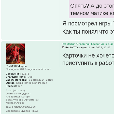
Опять? А до это
темном чатике в
Я посмотрел игры 7
Как ты понял что 
Re: Мафия "Властелин Колец". День 1 до 
RedMOTOdragon
11 ноя 2024, 13:49
Карточки не хочет
приступить к рабо
RedMOTOdragon
Президент ФФ Гондураса и Испании
Сообщений:
11376
Благодарностей:
798
Зарегистрирован:
01 фев 2014, 15:15
Откуда:
Санкт-Петербург, Россия
Рейтинг:
637
Реал (Испания)
Олимпия (Гондурас)
Аль-Шамал (Катар)
Бока Хуниорс (Аргентина)
Магра (Алжир)
зам. в Перак (Малайзия)
Сборная Гондураса (нац.)