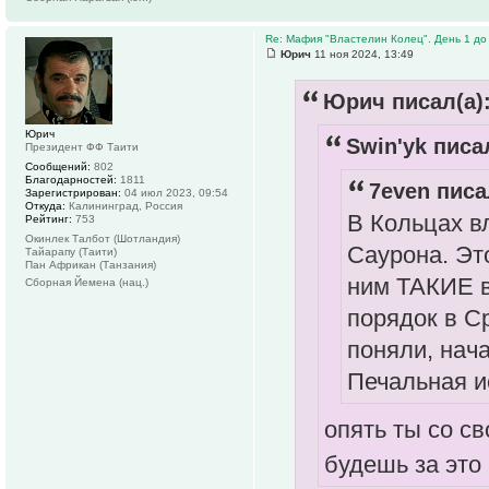
Re: Мафия "Властелин Колец". День 1 до 
Юрич
11 ноя 2024, 13:49
Юрич писал(а)
Юрич
Swin'yk писал
Президент ФФ Таити
Сообщений:
802
Благодарностей:
1811
7even писа
Зарегистрирован:
04 июл 2023, 09:54
Откуда:
Калининград, Россия
В Кольцах в
Рейтинг:
753
Окинлек Талбот (Шотландия)
Саурона. Это
Тайарапу (Таити)
Пан Африкан (Танзания)
ним ТАКИЕ в
Сборная Йемена (нац.)
порядок в С
поняли, нача
Печальная и
опять ты со с
будешь за это