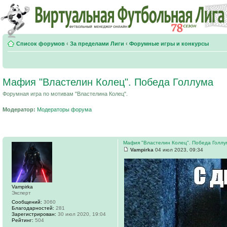
Список форумов
‹
За пределами Лиги
‹
Форумные игры и конкурсы
Мафия "Властелин Колец". Победа Голлума
Форумная игра по мотивам "Властелина Колец".
Модератор:
Модераторы форума
Мафия "Властелин Колец". Победа Голлу
Vampirka
04 июл 2023, 09:34
Vampirka
Эксперт
Сообщений:
3060
Благодарностей:
281
Зарегистрирован:
30 июл 2020, 19:04
Рейтинг:
504