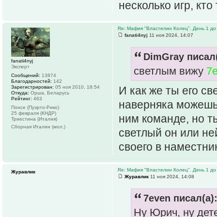
несколько игр, кто
Re: Мафия "Властелин Колец". День 1 до 
fanati4nyj
11 ноя 2024, 14:07
DimGray писал(
fanati4nyj
Эксперт
светлым вижу
7
Сообщений:
13874
Благодарностей:
142
И как же ты его св
Зарегистрирован:
05 ноя 2010, 18:54
Откуда:
Орша, Беларусь
Рейтинг:
463
наверняка можешь з
Понсе (Пуэрто-Рико)
25 февраля (КНДР)
ним команде, но т
Триестина (Италия)
Сборная Италии (мол.)
светлый он или не
своего в наместн
Re: Мафия "Властелин Колец". День 1 до 
Журавлик
Журавлик
11 ноя 2024, 14:08
7even писал(а)
Ну Юрич, ну дете