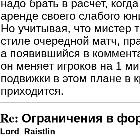
надо брать в расчет, когд
аренде своего слабого юн
Но учитывая, что мистер 
стиле очередной матч, пра
а появившийся в коммента
он меняет игроков на 1 ми
подвижки в этом плане в 
приходится.
Re: Ограничения в фо
Lord_Raistlin