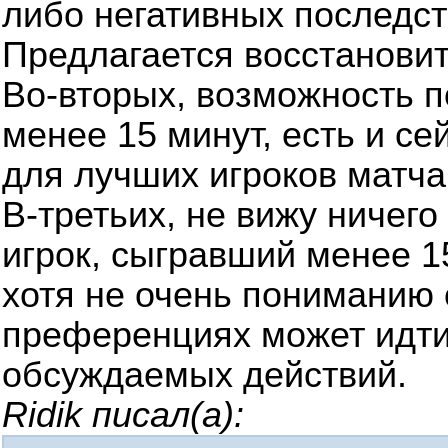
либо негативных последст
Предлагается восстановить
Во-вторых, возможность п
менее 15 минут, есть и се
для лучших игроков матча
В-третьих, не вижу ничего
игрок, сыгравший менее 1
хотя не очень пониманию 
преференциях может идти 
обсуждаемых действий.
Ridik писал(а):