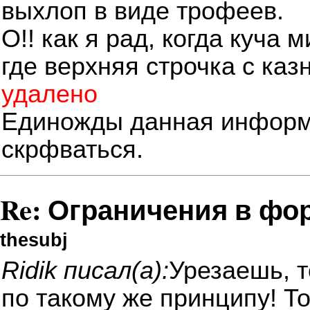
выхлоп в виде трофеев.
О!! как я рад, когда куча
где верхняя строчка с каз
удалено
Единожды данная информ
скрфваться.
Re: Ограничения в фо
thesubj
Ridik писал(а):
Урезаешь, т
по такому же принципу! То