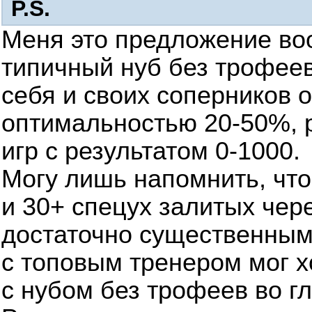
P.S.
Меня это предложение воо
типичный нуб без трофее
себя и своих соперников о
оптимальностью 20-50%, р
игр с результатом 0-1000.
Могу лишь напомнить, что
и 30+ спецух залитых чер
достаточно существенным
с топовым тренером мог х
с нубом без трофеев во гл