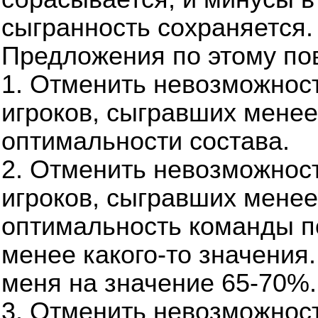
сыгранность сохраняется.
Предложения по этому пов
1. Отменить невозможност
игроков, сыгравших менее
оптимальности состава.
2. Отменить невозможност
игроков, сыгравших менее 
оптимальность команды п
менее какого-то значения.
меня на значение 65-70%.
3. Отменить невозможност