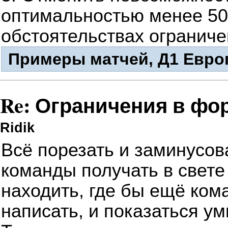
оптимальностью менее 50%
обстоятельствах ограниче
Примеры матчей, Д1 Евр
Re: Ограничения в фо
Ridik
Всё порезать и заминусов
команды получать в свет
находить, где бы ещё ко
написать, и показаться у