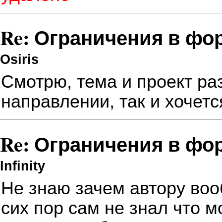
Re: Ограничения в фо
Osiris
Смотрю, тема и проект ра
направлении, так и хочетс
Re: Ограничения в фо
Infinity
Не знаю зачем автору воо
сих пор сам не знал что м