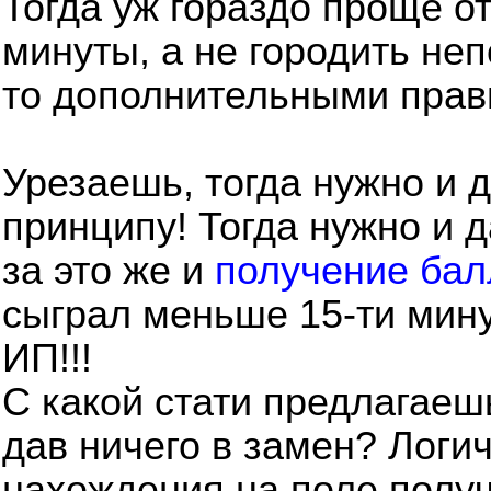
Тогда уж гораздо проще о
минуты, а не городить неп
то дополнительными прав
Урезаешь, тогда нужно и д
принципу! Тогда нужно и 
за это же и
получение бал
сыграл меньше 15-ти мину
ИП!!!
С какой стати предлагаеш
дав ничего в замен? Логи
нахождения на поле получ