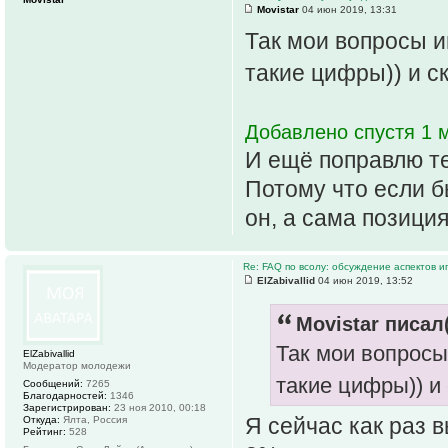
Movistar
04 июн 2019, 13:31
Так мои вопросы и
такие цифры)) и с
Добавлено спустя 1 м
И ещё поправлю те
Потому что если б
он, а сама позици
Re: FAQ по всолу: обсуждение аспектов и
ElZabivallid
04 июн 2019, 13:52
Movistar писал(
Так мои вопросы
ElZabivallid
Модератор молодежи
такие цифры)) и
Сообщений:
7265
Благодарностей:
1346
Зарегистрирован:
23 ноя 2010, 00:18
Я сейчас как раз в
Откуда:
Ялта, Россия
Рейтинг:
528