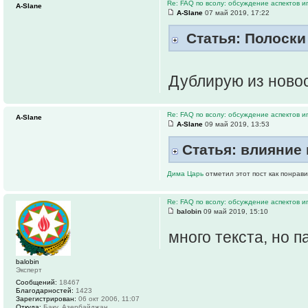
Re: FAQ по всолу: обсуждение аспектов и
A-Slane
A-Slane
07 май 2019, 17:22
Статья: Полоски
Дублирую из новос
Re: FAQ по всолу: обсуждение аспектов и
A-Slane
A-Slane
09 май 2019, 13:53
Статья: влияние 
Дима Царь
отметил этот пост как понрав
Re: FAQ по всолу: обсуждение аспектов и
balobin
09 май 2019, 15:10
много текста, но 
balobin
Эксперт
Сообщений:
18467
Благодарностей:
1423
Зарегистрирован:
06 окт 2006, 11:07
Откуда:
Баку, Азербайджан