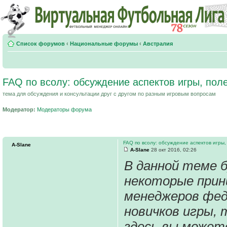
Список форумов
‹
Национальные форумы
‹
Австралия
FAQ по всолу: обсуждение аспектов игры, пол
тема для обсуждения и консультации друг с другом по разным игровым вопросам
Модератор:
Модераторы форума
FAQ по всолу: обсуждение аспектов игры,
A-Slane
A-Slane
28 окт 2016, 02:26
В данной теме 
некоторые прин
менеджеров фед
новичков игры, 
здесь вы может