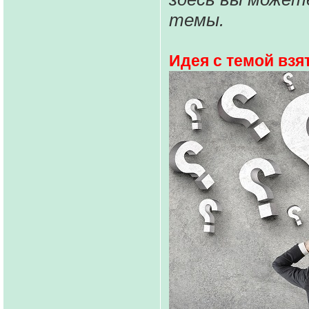
темы.
Идея с темой взя