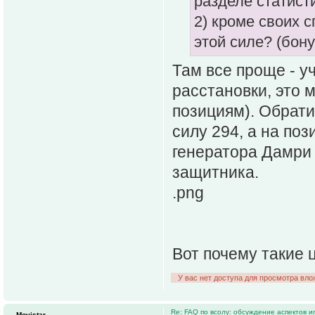
разделе статист
2) кроме своих 
этой силе? (бон
Там все проще - у
расстановки, это 
позициям). Обрати
силу 294, а на по
генератора Дамри 
защитника.
.png
Вот почему такие 
У вас нет доступа для просмотра вло
Re: FAQ по всолу: обсуждение аспектов и
Movistar