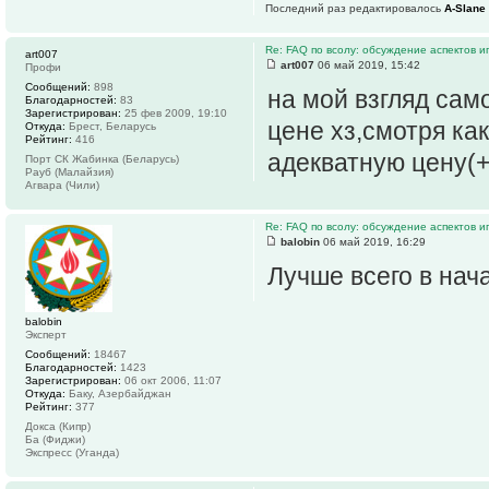
Последний раз редактировалось
A-Slane
Re: FAQ по всолу: обсуждение аспектов и
art007
art007
06 май 2019, 15:42
Профи
Сообщений:
898
на мой взгляд само
Благодарностей:
83
Зарегистрирован:
25 фев 2009, 19:10
цене хз,смотря ка
Откуда:
Брест, Беларусь
Рейтинг:
416
адекватную цену(+
Порт СК Жабинка (Беларусь)
Рауб (Малайзия)
Агвара (Чили)
Re: FAQ по всолу: обсуждение аспектов и
balobin
06 май 2019, 16:29
Лучше всего в нача
balobin
Эксперт
Сообщений:
18467
Благодарностей:
1423
Зарегистрирован:
06 окт 2006, 11:07
Откуда:
Баку, Азербайджан
Рейтинг:
377
Докса (Кипр)
Ба (Фиджи)
Экспресс (Уганда)