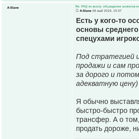
Re: FAQ по всолу: обсуждение аспектов и
A-Slane
A-Slane
06 май 2019, 15:37
Есть у кого-то о
основы среднего 
спецухами игроко
Под стратегией и
продажи и сам пр
за дорого и пото
адекватную цену)
Я обычно выставля
быстро-быстро про
трансфер. А о том,
продать дороже, н