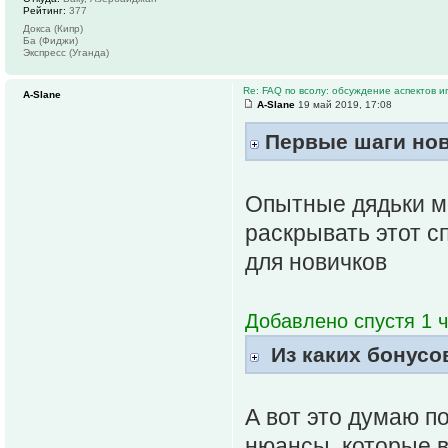
Рейтинг:
377
Докса (Кипр)
Ба (Фиджи)
Экспресс (Уганда)
Re: FAQ по всолу: обсуждение аспектов и
A-Slane
A-Slane
19 май 2019, 17:08
Первые шаги нов
Опытные дядьки мо
раскрывать этот с
для новичков
Добавлено спустя 1 ч
Из каких бонусов
А вот это думаю п
нюансы, которые в