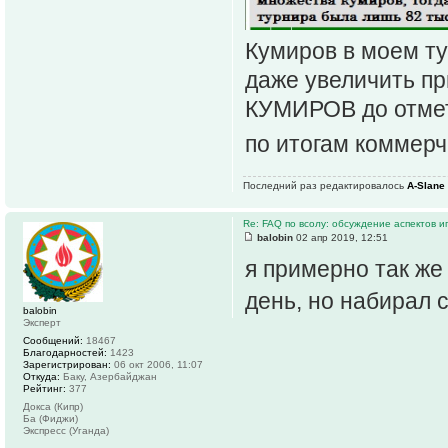
Кумиров в моем ту
даже увеличить пр
КУМИРОВ до отметк
по итогам коммерч
Последний раз редактировалось
A-Slane
Re: FAQ по всолу: обсуждение аспектов и
balobin
02 апр 2019, 12:51
я примерно так же
день, но набирал 
balobin
Эксперт
Сообщений:
18467
Благодарностей:
1423
Зарегистрирован:
06 окт 2006, 11:07
Откуда:
Баку, Азербайджан
Рейтинг:
377
Докса (Кипр)
Ба (Фиджи)
Экспресс (Уганда)