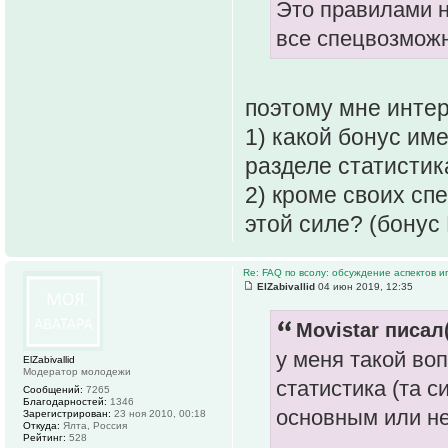
Это правилами н
все спецвозможн
поэтому мне интер
1) какой бонус им
разделе статистик
2) кроме своих сп
этой силе? (бонус
Re: FAQ по всолу: обсуждение аспектов и
ElZabivallid
04 июн 2019, 12:35
Movistar писал(
у меня такой воп
ElZabivallid
Модератор молодежи
статистика (та с
Сообщений:
7265
Благодарностей:
1346
основным или не
Зарегистрирован:
23 ноя 2010, 00:18
Откуда:
Ялта, Россия
Рейтинг:
528