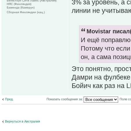
3% за уровень, а 
Бенкстоун Сити Лайнс (Австралия)
НЯС (Финляндия)
Баменда (Камерун)
линии не учитываю
Сборная Финляндии (нац.)
Movistar писал(
И ещё поправлю 
Потому что если
он, а сама пози
Это понятно, прос
Дамри на фулбеке,
Бойич как раз на L
Пред.
Показать сообщения за:
Поле с
Вернуться в Австралия