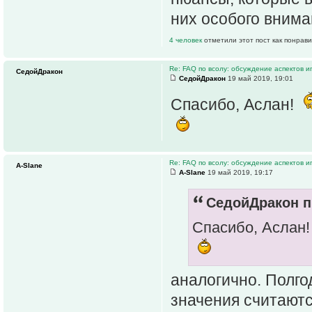
них особого вним
4 человек
отметили этот пост как понрав
Re: FAQ по всолу: обсуждение аспектов и
СедойДракон
СедойДракон
19 май 2019, 19:01
Спасибо, Аслан!
Re: FAQ по всолу: обсуждение аспектов и
A-Slane
A-Slane
19 май 2019, 19:17
СедойДракон п
Спасибо, Аслан
аналогично. Полгод
значения считаютс