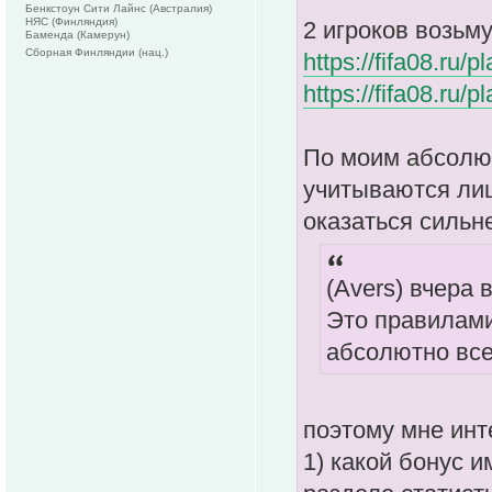
Бенкстоун Сити Лайнс (Австралия)
НЯС (Финляндия)
2 игроков возьм
Баменда (Камерун)
Сборная Финляндии (нац.)
https://fifa08.ru/
https://fifa08.ru/
По моим абсолют
учитываются лиш
оказаться сильне
(Avers) вчера 
Это правилами
абсолютно все
поэтому мне инт
1) какой бонус 