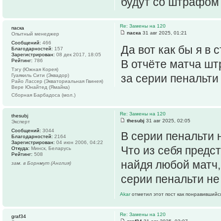
будут со штрафом 
Re: Замены на 120
паска
паска
31 авг 2025, 01:21
Опытный менеджер
Сообщений:
466
Да вот как бы я в 
Благодарностей:
157
Зарегистрирован:
08 дек 2017, 18:05
Рейтинг:
786
В отчёте матча шт
Тэгу (Южная Корея)
за серии пенальти
Гуаякиль Сити (Эквадор)
Райо Лассер (Экваториальная Гвинея)
Вере Юнайтед (Ямайка)
Сборная Барбадоса (мол.)
Re: Замены на 120
thesubj
thesubj
31 авг 2025, 02:05
Эксперт
Сообщений:
3044
В серии пенальти 
Благодарностей:
2164
Зарегистрирован:
04 июн 2006, 04:22
Что из себя предс
Откуда:
Минск, Беларусь
Рейтинг:
508
найдя любой матч,
зам. в Борнмут (Англия)
серии пенальти не
Akar
отметил этот пост как понравившийс
Re: Замены на 120
graf34