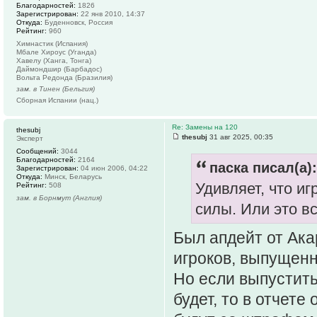
Благодарностей:
1826
Зарегистрирован:
22 янв 2010, 14:37
Откуда:
Буденновск, Россия
Рейтинг:
960
Химнастик (Испания)
Мбале Хироус (Уганда)
Хавелу (Ханга, Тонга)
Даймондшир (Барбадос)
Вольта Редонда (Бразилия)
зам. в Тинен (Бельгия)
Сборная Испании (нац.)
Re: Замены на 120
thesubj
thesubj
31 авг 2025, 00:35
Эксперт
Сообщений:
3044
Благодарностей:
2164
паска писал(а):
Зарегистрирован:
04 июн 2006, 04:22
Откуда:
Минск, Беларусь
Удивляет, что и
Рейтинг:
508
зам. в Борнмут (Англия)
силы. Или это в
Был апдейт от Ака
игроков, выпущенн
Но если выпустить
будет, то в отчете