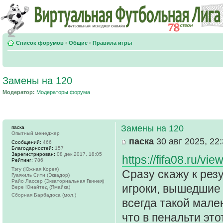
Список форумов
‹
Общие
‹
Правила игры
Замены на 120
Модератор:
Модераторы форума
Замены на 120
паска
Опытный менеджер
паска
30 авг 2025, 22
Сообщений:
466
Благодарностей:
157
Зарегистрирован:
08 дек 2017, 18:05
https://fifa08.ru/vi
Рейтинг:
786
Тэгу (Южная Корея)
Сразу скажу к резу
Гуаякиль Сити (Эквадор)
Райо Лассер (Экваториальная Гвинея)
игроки, вышедшие 
Вере Юнайтед (Ямайка)
Сборная Барбадоса (мол.)
всегда такой мал
что в пенальти это