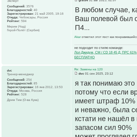
graf34
31 авг 2025, 02:07
Эксперт
Сообщений:
3576
В любом случае, к
Благодарностей:
40
Зарегистрирован:
21 май 2005, 19:16
Ваш полевой был с
Откуда:
Чебоксары, Россия
Рейтинг:
594
П4...
Мирим (Чад)
Герой-Полёт (Сербия)
Akar
отметил этот пост как понравившийс
не подходит по стилю команде:
Лол Джидум, CM / CD 18 45 Д, ПРС 61%
БЕСПЛАТНО
Re: Замены на 120
dvc
dvc
01 сен 2025, 23:12
Тренер-менеджер
Сообщений:
254
я так понимаю это
Благодарностей:
85
Зарегистрирован:
16 янв 2012, 13:53
потому что если в
Откуда:
Москва, Россия
Рейтинг:
528
имеет штраф 10% и
Дрим Тим (О-ва Кука)
и неважно, была с
кстати не нашёл в
запасом сил 90%
может проглядел г