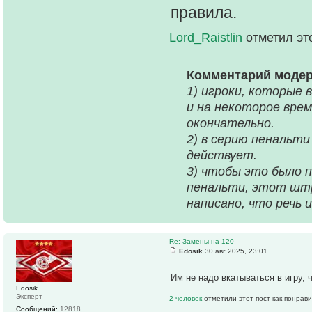
правила.
Lord_Raistlin
отметил эт
Комментарий моде
1) игроки, которые 
и на некоторое врем
окончательно.
2) в серию пенальти
действует.
3) чтобы это было 
пенальти, этот штр
написано, что речь 
Re: Замены на 120
Edosik
30 авг 2025, 23:01
Им не надо вкатываться в игру, 
Edosik
Эксперт
2 человек
отметили этот пост как понрав
Сообщений:
12818