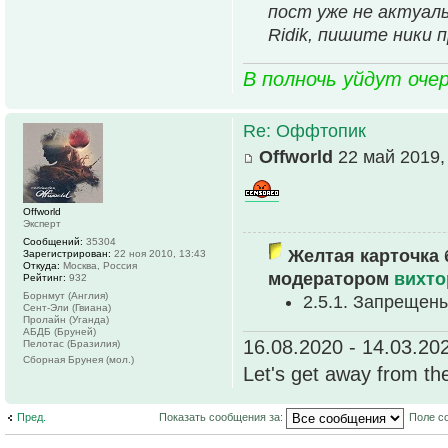
пост уже не актуал
Ridik, пишите ники 
В полночь уйдут оче
Re: Оффтопик
Offworld
22 май 2019,
Offworld
Эксперт
Сообщений:
35304
Желтая карточка 
Зарегистрирован:
22 ноя 2010, 13:43
Откуда:
Москва, Россия
модератором
вихто
Рейтинг:
932
Борнмут (Англия)
2.5.1. Запрещен
Сент-Эли (Гвиана)
Пролайн (Уганда)
АБДБ (Бруней)
16.08.2020 - 14.03.20
Пелотас (Бразилия)
Сборная Брунея (мол.)
Let's get away from th
Пред.
Показать сообщения за:
Поле с