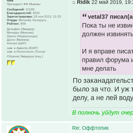
Ridik
Ridik
22 май 2019, 19:
Президент ФФ Мьянмы
Сообщений:
12199
Благодарностей:
3032
vetal37 писал(а
Зарегистрирован:
26 ноя 2013, 21:25
Откуда:
Могилёв, Беларусь
Пока ты не извин
Рейтинг:
858
Дельфин (Эквадор)
должен извинять
Монкаро (Мексика)
Орион (Нидерланды)
Дагон (Мьянма)
Анегри (ЦАР)
зам. в Амвоти (ЮАР)
И я вправе писат
зам. в Лонголонго (Тонга)
Сборная Эквадора (нац.)
правил форума и
мне делать
По заканадательст
было за что. И уж 
делу, а не лей вод
В полночь уйдут оче
Re: Оффтопик