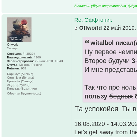
В полночь уйдут очертания дня, буду
Re: Оффтопик
Offworld
22 май 2019,
witalbol писал(
Offworld
Эксперт
Ну первое чемпи
Сообщений:
35304
Благодарностей:
4300
Второе будучи
3
Зарегистрирован:
22 ноя 2010, 13:43
Откуда:
Москва, Россия
И мне представь
Рейтинг:
932
Борнмут (Англия)
Сент-Эли (Гвиана)
Пролайн (Уганда)
АБДБ (Бруней)
Так что про нол
Пелотас (Бразилия)
Сборная Брунея (мол.)
пользу
бедных
Та успокойся. Ты 
16.08.2020 - 14.03.20
Let's get away from th