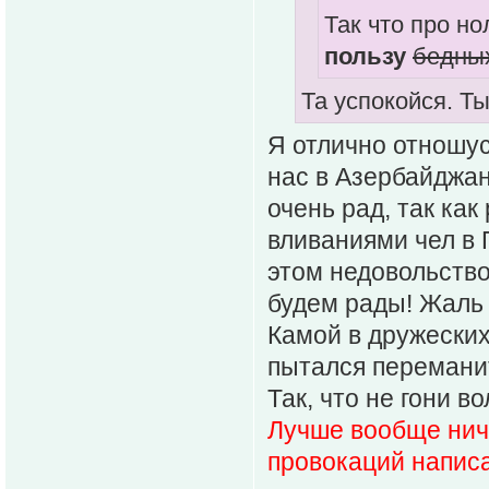
Так что про н
пользу
бедны
Та успокойся. Т
Я отлично отношус
нас в Азербайджан
очень рад, так ка
вливаниями чел в 
этом недовольство
будем рады! Жаль 
Камой в дружеских
пытался переманит
Так, что не гони во
Лучше вообще ниче
провокаций напис