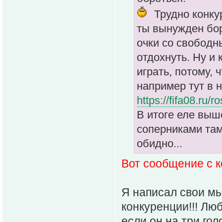
Трудно конкур
ты вынужден бор
очки со свободн
отдохнуть. Ну и 
играть, потому,
например тут в 
https://fifa08.ru
В итоге еле выше
соперниками там
обидно...
Вот сообщение с ко
Я написал свои мы
конкуренции!!! Лю
если он на три го