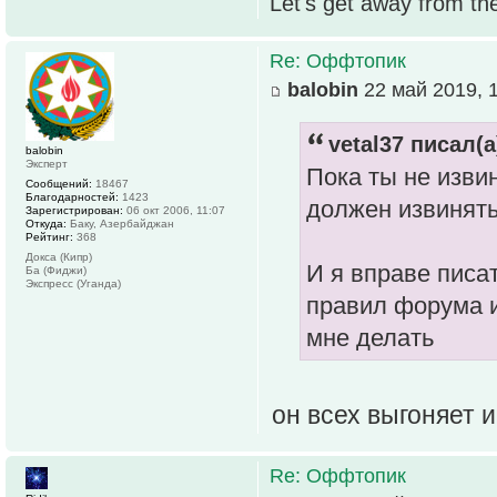
Let's get away from th
Re: Оффтопик
balobin
22 май 2019, 
vetal37 писал(а
balobin
Эксперт
Пока ты не извин
Сообщений:
18467
Благодарностей:
1423
должен извинять
Зарегистрирован:
06 окт 2006, 11:07
Откуда:
Баку, Азербайджан
Рейтинг:
368
Докса (Кипр)
И я вправе писат
Ба (Фиджи)
Экспресс (Уганда)
правил форума и
мне делать
он всех выгоняет и 
Re: Оффтопик