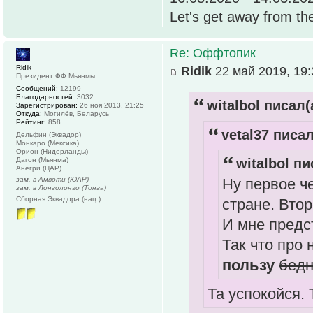
Let's get away from th
Re: Оффтопик
Ridik
Ridik
22 май 2019, 19:
Президент ФФ Мьянмы
Сообщений:
12199
Благодарностей:
3032
witalbol писал(
Зарегистрирован:
26 ноя 2013, 21:25
Откуда:
Могилёв, Беларусь
Рейтинг:
858
vetal37 писал
Дельфин (Эквадор)
Монкаро (Мексика)
Орион (Нидерланды)
witalbol пи
Дагон (Мьянма)
Анегри (ЦАР)
Ну первое ч
зам. в Амвоти (ЮАР)
зам. в Лонголонго (Тонга)
Сборная Эквадора (нац.)
стране. Вто
И мне предс
Так что про
пользу
бед
Та успокойся.