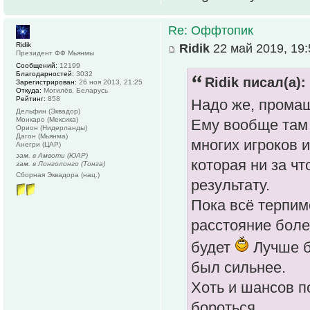
Re: Оффтопик
Ridik
Ridik
22 май 2019, 19:
Президент ФФ Мьянмы
Сообщений:
12199
Благодарностей:
3032
Ridik писал(а):
Зарегистрирован:
26 ноя 2013, 21:25
Откуда:
Могилёв, Беларусь
Рейтинг:
858
Надо же, прома
Дельфин (Эквадор)
Монкаро (Мексика)
Ему вообще там 
Орион (Нидерланды)
Дагон (Мьянма)
многих игроков и
Анегри (ЦАР)
зам. в Амвоти (ЮАР)
которая ни за ч
зам. в Лонголонго (Тонга)
Сборная Эквадора (нац.)
результату.
Пока всё терпим
расстояние более
будет
Лучше б
был сильнее.
Хоть и шансов по
бороться.