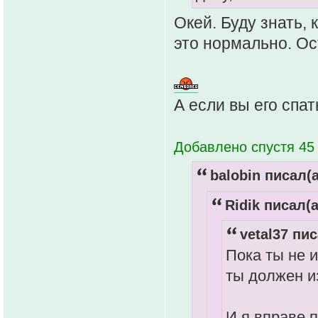
Окей. Буду знать, 
это нормально. Ос
А если вы его спат
Добавлено спустя 45 
balobin писал(а
Ridik писал(а
vetal37 пис
Пока ты не и
ты должен и
И я вправе п