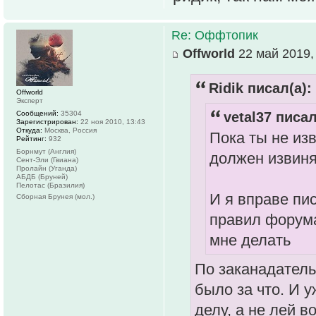
Re: Оффтопик
Offworld
22 май 2019,
Ridik писал(а):
Offworld
Эксперт
Сообщений:
35304
vetal37 писал
Зарегистрирован:
22 ноя 2010, 13:43
Откуда:
Москва, Россия
Пока ты не изв
Рейтинг:
932
Борнмут (Англия)
должен извиня
Сент-Эли (Гвиана)
Пролайн (Уганда)
АБДБ (Бруней)
Пелотас (Бразилия)
И я вправе пис
Сборная Брунея (мол.)
правил форума
мне делать
По заканадатель
было за что. И у
делу, а не лей в