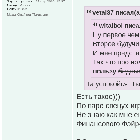
Зарегистрирован:
24 мар 2009, 15:57
Откуда:
Россия
Рейтинг:
496
vetal37 писал(а
Маша Юнайтед (Пакистан)
witalbol писа
Ну первое чем
Второе будучи
И мне предста
Так что про н
пользу
бедны
Та успокойся. Т
Есть такое)))
По паре спецух игр
Не знаю как мне 
Финансового Фэй