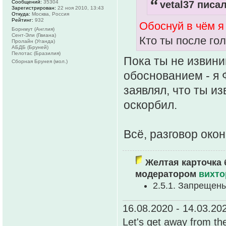
Сообщений:
35304
vetal37 писал
Зарегистрирован:
22 ноя 2010, 13:43
Откуда:
Москва, Россия
Рейтинг:
932
Обоснуй в чём я
Борнмут (Англия)
Сент-Эли (Гвиана)
Кто ты после го
Пролайн (Уганда)
АБДБ (Бруней)
Пелотас (Бразилия)
Пока ты не извини
Сборная Брунея (мол.)
обоснованием - я Ф
заявлял, что ты из
оскорбил.
Всё, разговор око
Желтая карточка 
модератором
вихто
2.5.1. Запрещен
16.08.2020 - 14.03.20
Let's get away from th