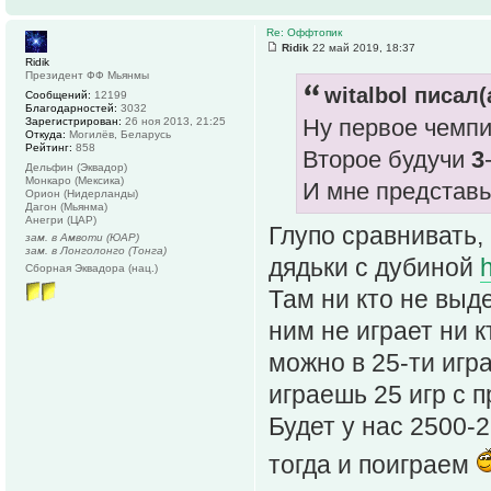
Re: Оффтопик
Ridik
22 май 2019, 18:37
Ridik
Президент ФФ Мьянмы
witalbol писал(
Сообщений:
12199
Благодарностей:
3032
Ну первое чемпи
Зарегистрирован:
26 ноя 2013, 21:25
Откуда:
Могилёв, Беларусь
Рейтинг:
858
Второе будучи
3
Дельфин (Эквадор)
Монкаро (Мексика)
И мне представь
Орион (Нидерланды)
Дагон (Мьянма)
Анегри (ЦАР)
Глупо сравнивать, 
зам. в Амвоти (ЮАР)
зам. в Лонголонго (Тонга)
дядьки с дубиной
Сборная Эквадора (нац.)
Там ни кто не выде
ним не играет ни к
можно в 25-ти игра
играешь 25 игр с 
Будет у нас 2500-2
тогда и поиграем