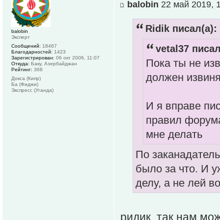
balobin
22 май 2019, 
Ridik писал(а):
balobin
Эксперт
Сообщений:
18467
vetal37 писал
Благодарностей:
1423
Зарегистрирован:
06 окт 2006, 11:07
Пока ты не изв
Откуда:
Баку, Азербайджан
Рейтинг:
368
должен извиня
Докса (Кипр)
Ба (Фиджи)
Экспресс (Уганда)
И я вправе пис
правил форума
мне делать
По заканадатель
было за что. И у
делу, а не лей в
ридик, так нам мож