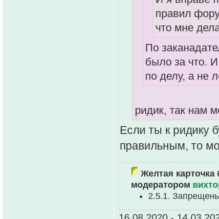
правил фору
что мне дел
По заканадате
было за что. И
по делу, а не 
ридик, так нам м
Если ты к ридику 
правильным, то м
Желтая карточка 
модератором
вихто
2.5.1. Запрещен
16.08.2020 - 14.03.20