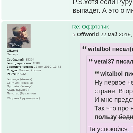
P.S.хотя если Рур
выпадет. А это о мн
Re: Оффтопик
Offworld
22 май 2019,
witalbol писал(
Offworld
Эксперт
Сообщений:
35304
vetal37 писал
Благодарностей:
4300
Зарегистрирован:
22 ноя 2010, 13:43
Откуда:
Москва, Россия
witalbol пи
Рейтинг:
932
Борнмут (Англия)
Ну первое ч
Сент-Эли (Гвиана)
Пролайн (Уганда)
стране. Вто
АБДБ (Бруней)
Пелотас (Бразилия)
И мне предс
Сборная Брунея (мол.)
Так что про
пользу
бед
Та успокойся.