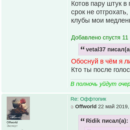
Котов пару штук в 
срок не отгрохать
клубы мои медленн
Добавлено спустя 11 
vetal37 писал(а
Обоснуй в чём я 
Кто ты после голо
В полночь уйдут оче
Re: Оффтопик
Offworld
22 май 2019,
Ridik писал(а):
Offworld
Эксперт