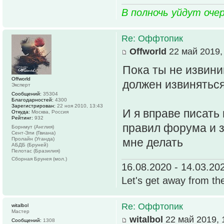
В полночь уйдут оче
Re: Оффтопик
Offworld
22 май 2019,
Пока ты не извиниш
Offworld
должен извиняться
Эксперт
Сообщений:
35304
Благодарностей:
4300
Зарегистрирован:
22 ноя 2010, 13:43
И я вправе писать 
Откуда:
Москва, Россия
Рейтинг:
932
правил форума и з
Борнмут (Англия)
Сент-Эли (Гвиана)
Пролайн (Уганда)
мне делать
АБДБ (Бруней)
Пелотас (Бразилия)
Сборная Брунея (мол.)
16.08.2020 - 14.03.20
Let's get away from th
Re: Оффтопик
witalbol
Мастер
witalbol
22 май 2019, 
Сообщений:
1308