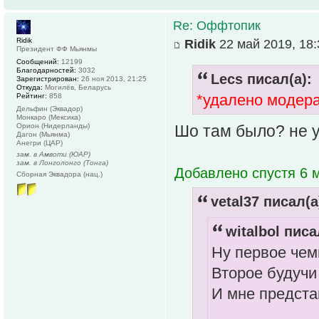
Re: Оффтопик
Ridik
Ridik
22 май 2019, 18:
Президент ФФ Мьянмы
Сообщений:
12199
Благодарностей:
3032
Lecs писал(а):
Зарегистрирован:
26 ноя 2013, 21:25
Откуда:
Могилёв, Беларусь
*удалено модер
Рейтинг:
858
Дельфин (Эквадор)
Монкаро (Мексика)
Орион (Нидерланды)
Шо там было? не 
Дагон (Мьянма)
Анегри (ЦАР)
зам. в Амвоти (ЮАР)
зам. в Лонголонго (Тонга)
Добавлено спустя 6 м
Сборная Эквадора (нац.)
vetal37 писал(а
witalbol писа
Ну первое чем
Второе будучи
И мне предста