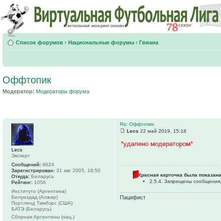
Список форумов
‹
Национальные форумы
‹
Гвиана
Оффтопик
Модератор:
Модераторы форума
Re: Оффтопик
Lecs
22 май 2019, 15:18
*удалено модератором*
Lecs
Эксперт
Сообщений:
4624
Зарегистрирован:
31 авг 2005, 18:50
Красная карточка была показана
Откуда:
Беларусь
2.5.4. Запрещены сообщения,
Рейтинг:
1056
Институто (Аргентина)
Белуиздад (Алжир)
Пацифист
Портленд Тимбэрс (США)
БАТЭ (Беларусь)
Сборная Аргентины (нац.)