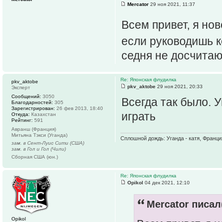
Mercator
29 ноя 2021, 11:37
Всем привет, я но
если руководишь 
седня не досчитаю
Re: Японская флудилка
pkv_aktobe
pkv_aktobe
29 ноя 2021, 20:33
Эксперт
Сообщений:
3050
Всегда так было. 
Благодарностей:
305
Зарегистрирован:
26 фев 2013, 18:40
играть
Откуда:
Казахстан
Рейтинг:
591
Авранш (Франция)
Митьяна Тэкси (Уганда)
Сплошной дождь: Уганда - катя, Франция
зам. в Сент-Луис Сити (США)
зам. в Гол и Гол (Чили)
Сборная США (юн.)
Re: Японская флудилка
Opikol
04 дек 2021, 12:10
Mercator писал(
Opikol