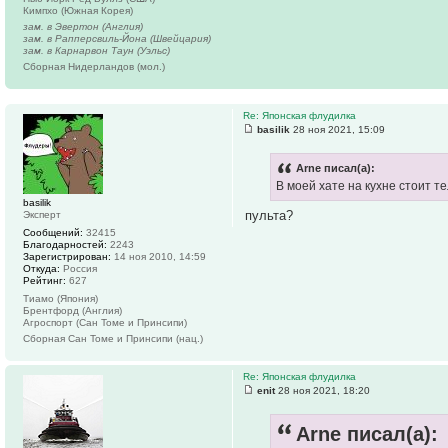
Кимпхо (Южная Корея)
зам. в Эвертон (Англия)
зам. в Рапперсвиль-Йона (Швейцария)
зам. в Карнарвон Таун (Уэльс)
Сборная Нидерландов (мол.)
Re: Японская флудилка
basilik
28 ноя 2021, 15:09
Arne писал(а):
В моей хате на кухне стоит те
basilik
пульта?
Эксперт
Сообщений:
32415
Благодарностей:
2243
Зарегистрирован:
14 ноя 2010, 14:59
Откуда:
Россия
Рейтинг:
627
Тиамо (Япония)
Брентфорд (Англия)
Агроспорт (Сан Томе и Принсипи)
Сборная Сан Томе и Принсипи (нац.)
Re: Японская флудилка
enit
28 ноя 2021, 18:20
Arne писал(а):