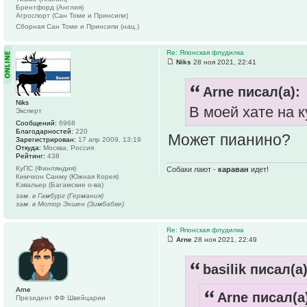
Брентфорд (Англия)
Агроспорт (Сан Томе и Принсипи)
Сборная Сан Томе и Принсипи (нац.)
Re: Японская флудилка
Niks
28 ноя 2021, 22:41
Arne писал(а):
Niks
В моей хате на к
Эксперт
Сообщений:
6968
Благодарностей:
220
Может пианино?
Зарегистрирован:
17 апр 2009, 13:19
Откуда:
Москва, Россия
Рейтинг:
438
КуПС (Финляндия)
Собаки лают -
караван
идет!
Кимчхон Санму (Южная Корея)
Кэвальер (Багамские о-ва)
зам. в Гамбург (Германия)
зам. в Мотор Экшен (Зимбабве)
Re: Японская флудилка
Arne
28 ноя 2021, 22:49
basilik писал(а)
Arne
Arne писал(а
Президент ФФ Швейцарии