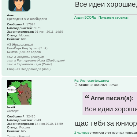
Все идеи хорошие,
Arne
Акции ВСОЛа
|
Полезные сервисы
Президент ФФ Швейцарии
Сообщений:
17094
Благодарностей:
5071
Зарегистрирован:
01 июн 2011, 14:56
Откуда:
Москва
Рейтинг:
686
АЗ (Нидерланды)
Нью-Йорк Ред Буллз (США)
Кимпхо (Южная Корея)
зам. в Эвертон (Англия)
зам. в Рапперсвиль-Йона (Швейцария)
зам. в Карнарвон Таун (Уэльс)
Сборная Нидерландов (мол.)
Re: Японская флудилка
basilik
28 ноя 2021, 22:40
Arne писал(а):
Все идеи хороши
basilik
Эксперт
Сообщений:
32415
Благодарностей:
2243
щас тебя за юниор
Зарегистрирован:
14 ноя 2010, 14:59
Откуда:
Россия
Рейтинг:
627
2 человек
отметили этот пост как понрав
Тиамо (Япония)