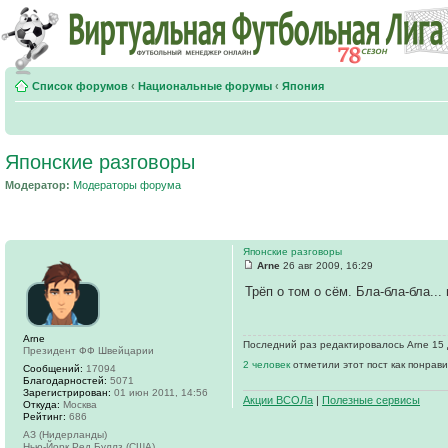
Список форумов
‹
Национальные форумы
‹
Япония
Японские разговоры
Модератор:
Модераторы форума
Японские разговоры
Arne
26 авг 2009, 16:29
Трёп о том о сём. Бла-бла-бла...
Arne
Последний раз редактировалось Arne 15 д
Президент ФФ Швейцарии
2 человек
отметили этот пост как понрав
Сообщений:
17094
Благодарностей:
5071
Зарегистрирован:
01 июн 2011, 14:56
Акции ВСОЛа
|
Полезные сервисы
Откуда:
Москва
Рейтинг:
686
АЗ (Нидерланды)
Нью-Йорк Ред Буллз (США)