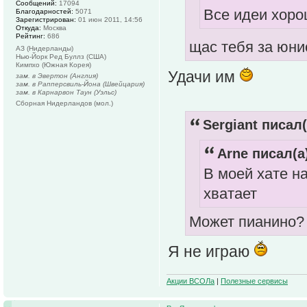
Сообщений:
17094
Все идеи хоро
Благодарностей:
5071
Зарегистрирован:
01 июн 2011, 14:56
Откуда:
Москва
Рейтинг:
686
щас тебя за юни
АЗ (Нидерланды)
Нью-Йорк Ред Буллз (США)
Кимпхо (Южная Корея)
Удачи им
зам. в Эвертон (Англия)
зам. в Рапперсвиль-Йона (Швейцария)
зам. в Карнарвон Таун (Уэльс)
Сборная Нидерландов (мол.)
Sergiant писал(
Arne писал(а
В моей хате на
хватает
Может пианино?
Я не играю
Акции ВСОЛа
|
Полезные сервисы