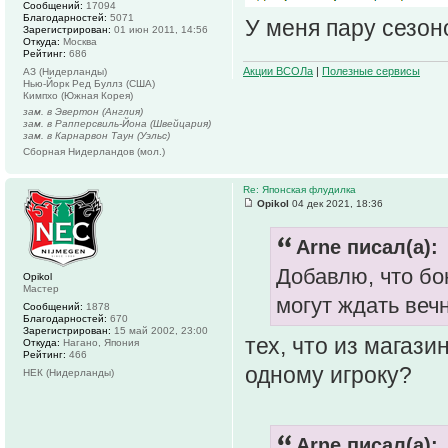
Сообщений:
17094
Благодарностей:
5071
У меня пару сезон
Зарегистрирован:
01 июн 2011, 14:56
Откуда:
Москва
Рейтинг:
686
Акции ВСОЛа
|
Полезные сервисы
АЗ (Нидерланды)
Нью-Йорк Ред Буллз (США)
Кимпхо (Южная Корея)
зам. в Эвертон (Англия)
зам. в Рапперсвиль-Йона (Швейцария)
зам. в Карнарвон Таун (Уэльс)
Сборная Нидерландов (мол.)
Re: Японская флудилка
Opikol
04 дек 2021, 18:36
Arne писал(а):
Добавлю, что бо
Opikol
Мастер
могут ждать вечн
Сообщений:
1878
Благодарностей:
670
Зарегистрирован:
15 май 2002, 23:00
тех, что из магаз
Откуда:
Нагано, Япония
Рейтинг:
466
одному игроку?
НЕК (Нидерланды)
Arne писал(а):