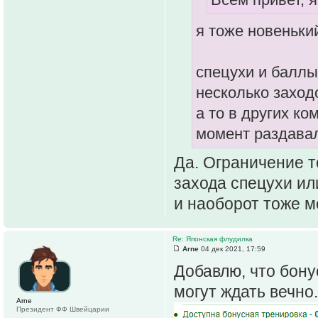
я тоже новеньки
спецухи и баллы
несколько заход
а то в других ко
момент раздава
Да. Ограничение то
захода спецухи ил
и наоборот тоже м
Re: Японская флудилка
Arne
04 дек 2021, 17:59
Добавлю, что бону
могут ждать вечно.
Arne
Президент ФФ Швейцарии