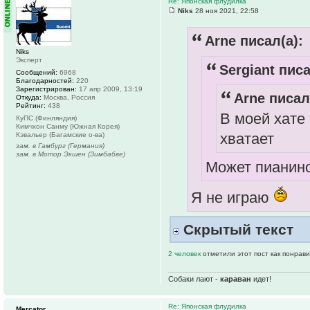
Re: Японская флудилка
Niks
28 ноя 2021, 22:58
Arne писал(а):
Niks
Эксперт
Sergiant писа
Сообщений:
6968
Благодарностей:
220
Зарегистрирован:
17 апр 2009, 13:19
Arne писал
Откуда:
Москва, Россия
Рейтинг:
438
В моей хате 
КуПС (Финляндия)
Кимчхон Санму (Южная Корея)
хватает
Кэвальер (Багамские о-ва)
зам. в Гамбург (Германия)
зам. в Мотор Экшен (Зимбабве)
Может пианин
Я не играю
Скрытый текст
2 человек
отметили этот пост как понрав
Собаки лают -
караван
идет!
Re: Японская флудилка
Mercator