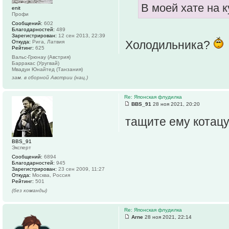
В моей хате на к
enit
Профи
Сообщений:
602
Благодарностей:
489
Зарегистрирован:
12 сен 2013, 22:39
Холодильника?
Откуда:
Рига, Латвия
Рейтинг:
625
Вальс-Грюнау (Австрия)
Барракас (Уругвай)
Мвадуи Юнайтед (Танзания)
зам. в сборной Австрии (нац.)
Re: Японская флудилка
BBS_91
28 ноя 2021, 20:20
тащите ему котац
BBS_91
Эксперт
Сообщений:
6894
Благодарностей:
945
Зарегистрирован:
23 сен 2009, 11:27
Откуда:
Москва, Россия
Рейтинг:
501
(без команды)
Re: Японская флудилка
Arne
28 ноя 2021, 22:14