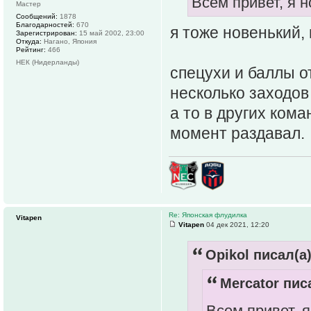
Всем привет, я 
Мастер
Сообщений:
1878
Благодарностей:
670
я тоже новенький,
Зарегистрирован:
15 май 2002, 23:00
Откуда:
Нагано, Япония
Рейтинг:
466
НЕК (Нидерланды)
спецухи и баллы о
несколько заходов
а то в других кома
момент раздавал.
Re: Японская флудилка
Vitapen
Vitapen
04 дек 2021, 12:20
Opikol писал(а)
Mercator пис
Всем привет, 