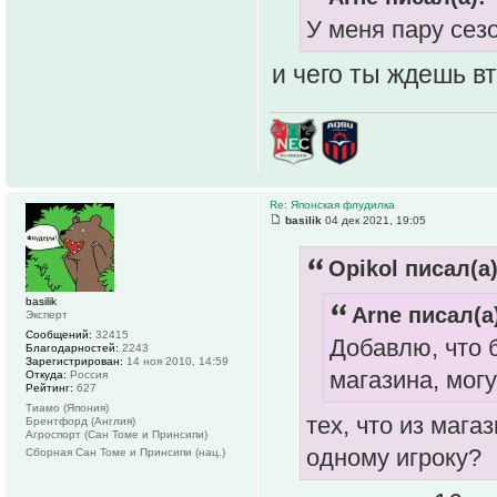
У меня пару сез
и чего ты ждешь вт
Re: Японская флудилка
basilik
04 дек 2021, 19:05
Opikol писал(а)
basilik
Arne писал(а
Эксперт
Сообщений:
32415
Добавлю, что 
Благодарностей:
2243
Зарегистрирован:
14 ноя 2010, 14:59
магазина, могу
Откуда:
Россия
Рейтинг:
627
Тиамо (Япония)
тех, что из маг
Брентфорд (Англия)
Агроспорт (Сан Томе и Принсипи)
одному игроку?
Сборная Сан Томе и Принсипи (нац.)