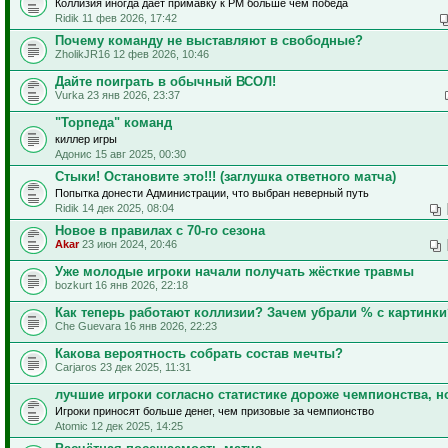
Коллизия иногда даёт примавку к РМ больше чем победа
Ridik 11 фев 2026, 17:42
Почему команду не выставляют в свободные?
ZholikJR16 12 фев 2026, 10:46
Дайте поиграть в обычный ВСОЛ!
Vurka 23 янв 2026, 23:37
"Торпеда" команд
киллер игры
Адонис 15 авг 2025, 00:30
Стыки! Остановите это!!! (заглушка ответного матча)
Попытка донести Администрации, что выбран неверный путь
Ridik 14 дек 2025, 08:04
Новое в правилах с 70-го сезона
Akar
23 июн 2024, 20:46
Уже молодые игроки начали получать жёсткие травмы
bozkurt 16 янв 2026, 22:18
Как теперь работают коллизии? Зачем убрали % с картинки
Che Guevara 16 янв 2026, 22:23
Какова вероятность собрать состав мечты?
Carjaros 23 дек 2025, 11:31
лучшие игроки согласно статистике дороже чемпионства, 
Игроки приносят больше денег, чем призовые за чемпионство
Atomic 12 дек 2025, 14:25