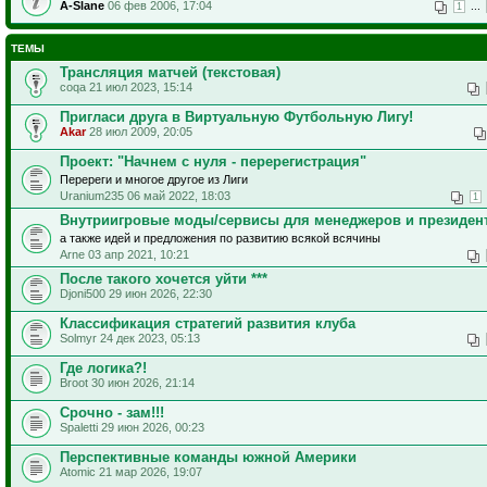
A-Slane
06 фев 2006, 17:04
...
1
ТЕМЫ
Трансляция матчей (текстовая)
coqa 21 июл 2023, 15:14
Пригласи друга в Виртуальную Футбольную Лигу!
Akar
28 июл 2009, 20:05
Проект: "Начнем с нуля - перерегистрация"
Перереги и многое другое из Лиги
Uranium235 06 май 2022, 18:03
1
Внутриигровые моды/сервисы для менеджеров и президен
а также идей и предложения по развитию всякой всячины
Arne 03 апр 2021, 10:21
После такого хочется уйти ***
Djoni500 29 июн 2026, 22:30
Классификация стратегий развития клуба
Solmyr 24 дек 2023, 05:13
Где логика?!
Broot 30 июн 2026, 21:14
Срочно - зам!!!
Spaletti 29 июн 2026, 00:23
Перспективные команды южной Америки
Atomic 21 мар 2026, 19:07